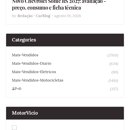
Novo Chevrolet Sonic RS 2027: avaliação -
preço, consumo e ficha técnica
by
Redação - CarBlog
-
agosto 01, 2026
Categories
Mais-Vendidos
(3769)
Mais-Vendidos-Diario
(634)
Mais-Vendidos-Eletricos
(80)
Mais-Vendidos-Motocicletas
(1416)
ΔP>0
(337)
MotorVicio