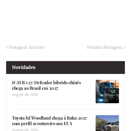
Postagem Anterior
Próxima Postagem
Novidades
iCAUR v27: Defender híbrido chinês
chega ao Brasil em 2027
August 06, 2026
Toyota bZ Woodland chega à linha 2027
com perfil aventureiro nos EUA
August 06, 2026