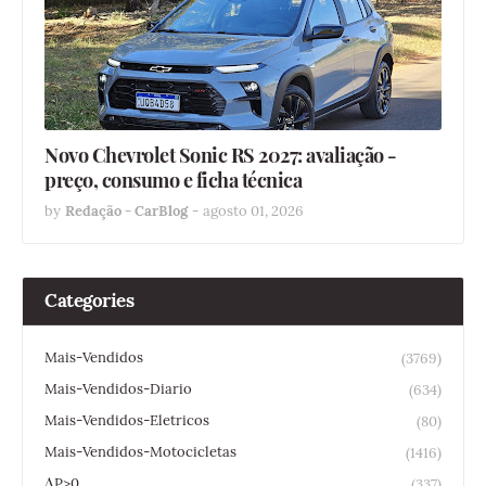
Novo Chevrolet Sonic RS 2027: avaliação -
preço, consumo e ficha técnica
by
Redação - CarBlog
-
agosto 01, 2026
Categories
Mais-Vendidos
(3769)
Mais-Vendidos-Diario
(634)
Mais-Vendidos-Eletricos
(80)
Mais-Vendidos-Motocicletas
(1416)
ΔP>0
(337)