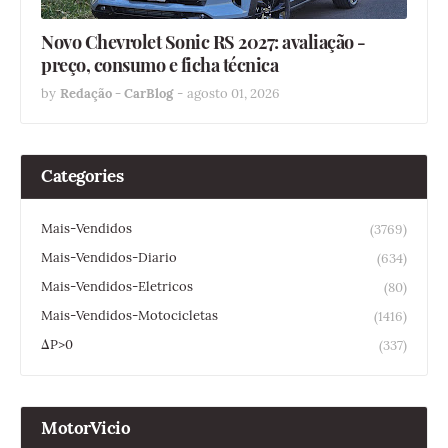
Novo Chevrolet Sonic RS 2027: avaliação -
preço, consumo e ficha técnica
by
Redação - CarBlog
-
agosto 01, 2026
Categories
Mais-Vendidos
(3769)
Mais-Vendidos-Diario
(634)
Mais-Vendidos-Eletricos
(80)
Mais-Vendidos-Motocicletas
(1416)
ΔP>0
(337)
MotorVicio