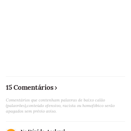
15 Comentários
Comentários que contenham palavras de baixo calão
(palavrões),conteúdo ofensivo, racista ou homofóbico serão
apagados sem prévio aviso.