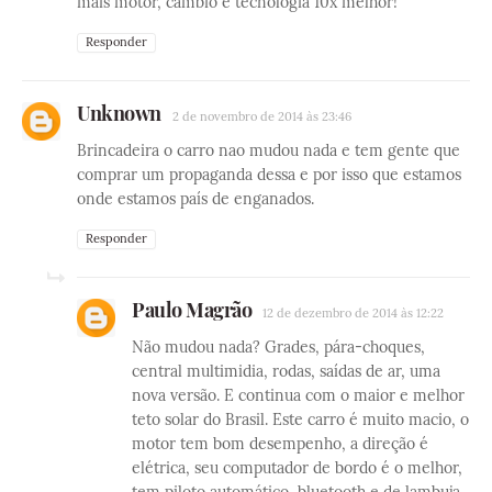
mais motor, câmbio e tecnologia 10x melhor!
Responder
Unknown
2 de novembro de 2014 às 23:46
Brincadeira o carro nao mudou nada e tem gente que
comprar um propaganda dessa e por isso que estamos
onde estamos país de enganados.
Responder
Paulo Magrão
12 de dezembro de 2014 às 12:22
Não mudou nada? Grades, pára-choques,
central multimidia, rodas, saídas de ar, uma
nova versão. E continua com o maior e melhor
teto solar do Brasil. Este carro é muito macio, o
motor tem bom desempenho, a direção é
elétrica, seu computador de bordo é o melhor,
tem piloto automático, bluetooth e de lambuja