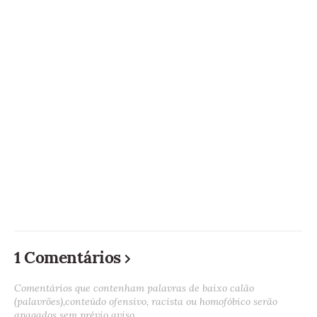
1 Comentários
Comentários que contenham palavras de baixo calão
(palavrões),conteúdo ofensivo, racista ou homofóbico serão
apagados sem prévio aviso.