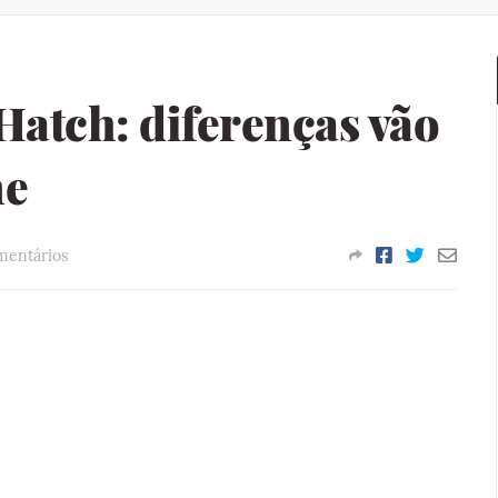
Hatch: diferenças vão
me
mentários