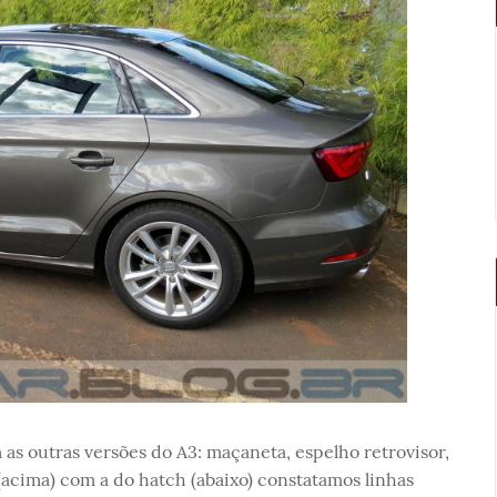
as outras versões do A3: maçaneta, espelho retrovisor,
(acima) com a do hatch (abaixo) constatamos linhas