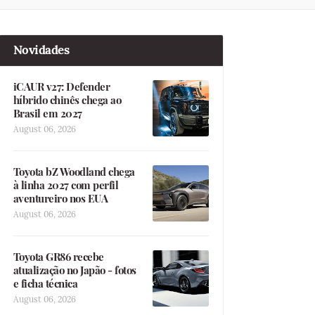
Novidades
iCAUR v27: Defender
híbrido chinês chega ao
Brasil em 2027
August 06, 2026
Toyota bZ Woodland chega
à linha 2027 com perfil
aventureiro nos EUA
August 06, 2026
Toyota GR86 recebe
atualização no Japão - fotos
e ficha técnica
August 06, 2026