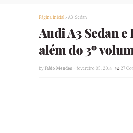
Página inicial
A3-Sedan
Audi A3 Sedan e 
além do 3º volu
by
Fabio Mendes
-
fevereiro 05, 2014
27 Co