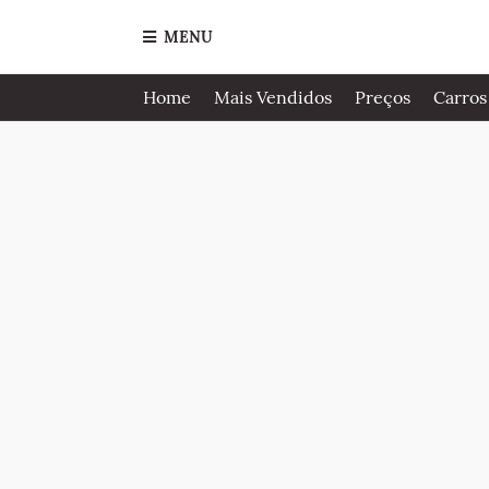
MENU
Home
Mais Vendidos
Preços
Carros