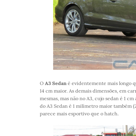
O
A3 Sedan
é evidentemente mais longo q
14 cm maior. As demais dimensões, em carr
mesmas, mas não no A3, cujo sedan é 1 cm a
do A3 Sedan é 1 milímetro maior também (
parece mais esportivo que o hatch.