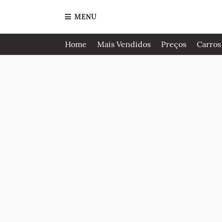
MENU
Home
Mais Vendidos
Preços
Carros