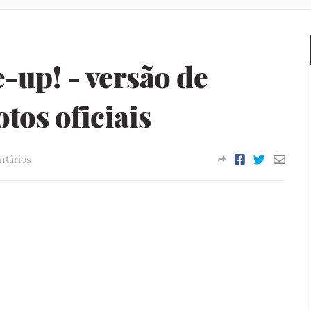
-up! - versão de
otos oficiais
tários