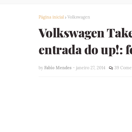
Página inicial
Volkswagen
Volkswagen Take
entrada do up!: f
by
Fabio Mendes
-
janeiro 27, 2014
39 Comen