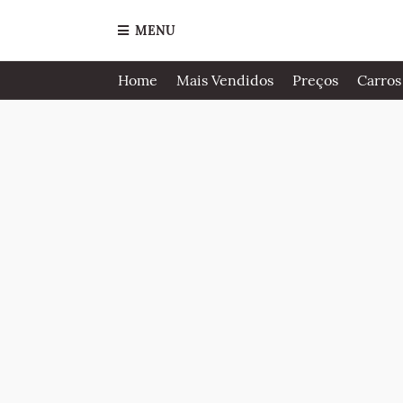
MENU
Home
Mais Vendidos
Preços
Carros