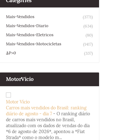
Categories
Mais-Vendidos
(3771)
Mais-Vendidos-Diario
(634)
Mais-Vendidos-Eletricos
(80)
Mais-Vendidos-Motocicletas
(1417)
ΔP>0
(337)
MotorVicio
Motor Vício
Carros mais vendidos do Brasil: ranking
diário de agosto - dia 7
-
O ranking diário
de carros mais vendidos no Brasil,
atualizado com os dados de vendas do dia
*6 de agosto de 2026*, apontou a *Fiat
Strada* como o modelo m...