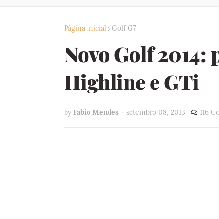
Página inicial
Golf G7
Novo Golf 2014: p
Highline e GTi
by
Fabio Mendes
-
setembro 08, 2013
116 C