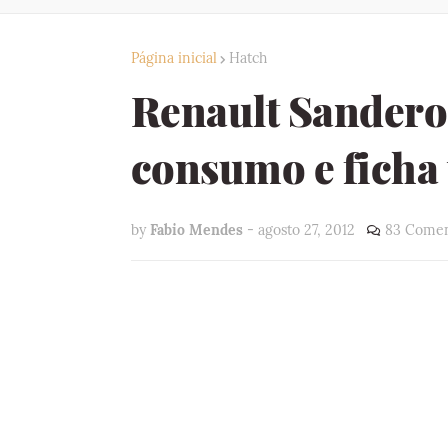
Página inicial
Hatch
Renault Sandero 
consumo e ficha 
by
Fabio Mendes
-
agosto 27, 2012
83 Comen