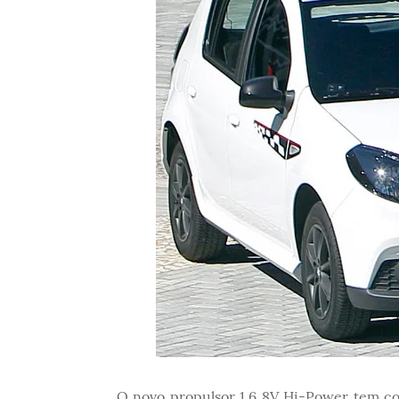
O novo propulsor 1.6 8V Hi-Power tem co