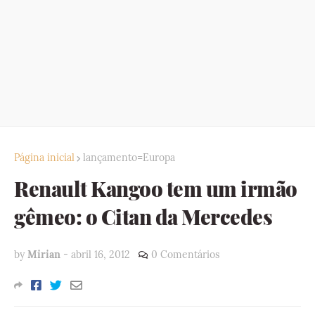
Página inicial
lançamento=Europa
Renault Kangoo tem um irmão
gêmeo: o Citan da Mercedes
by
Mirian
-
abril 16, 2012
0 Comentários