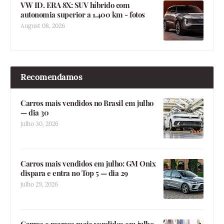
VW ID. ERA 8X: SUV híbrido com
autonomia superior a 1.400 km - fotos
August 08, 2026
Recomendamos
Carros mais vendidos no Brasil em julho
— dia 30
julho 30, 2026
Carros mais vendidos em julho: GM Onix
dispara e entra no Top 5 — dia 29
julho 29, 2026