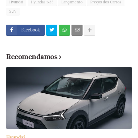
Hyundai
Hyundai-ix35
Lançamento
Preços dos Carros
SUV
Facebook
Recomendamos
Hyundai