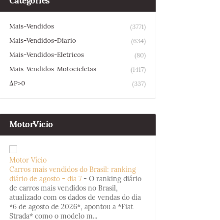
Categories
Mais-Vendidos
(3771)
Mais-Vendidos-Diario
(634)
Mais-Vendidos-Eletricos
(80)
Mais-Vendidos-Motocicletas
(1417)
ΔP>0
(337)
MotorVicio
Motor Vício
Carros mais vendidos do Brasil: ranking
diário de agosto - dia 7
-
O ranking diário
de carros mais vendidos no Brasil,
atualizado com os dados de vendas do dia
*6 de agosto de 2026*, apontou a *Fiat
Strada* como o modelo m...