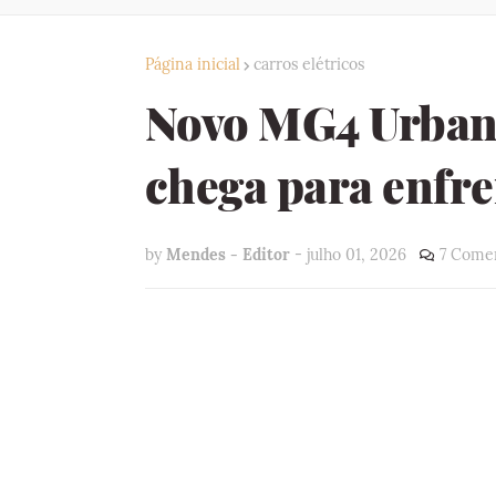
Página inicial
carros elétricos
Novo MG4 Urban: 
chega para enfr
by
Mendes - Editor
-
julho 01, 2026
7 Comen