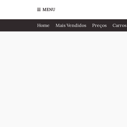
MENU
Home
Mais Vendidos
Preços
Carros