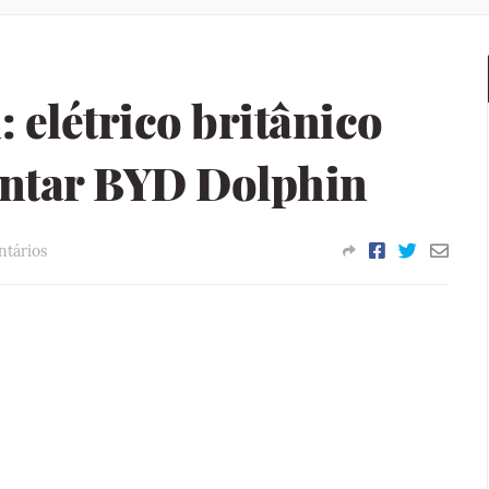
elétrico britânico
entar BYD Dolphin
tários