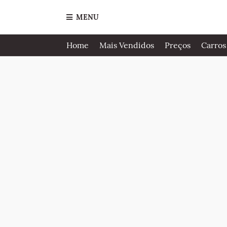
MENU
Home
Mais Vendidos
Preços
Carros