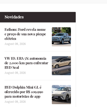
Novidades
Fathom: Ford revela nome
e preço de sua nova picape
elétrica
August 08, 2026
VW ID. ERA 5S: autonomia
de 2.000 km para enfrentar
BYD Seal
August 08, 2026
BYD Dolphin Mini GL é
oferecido por R$ 109.990
para motoristas de app
August 08, 2026