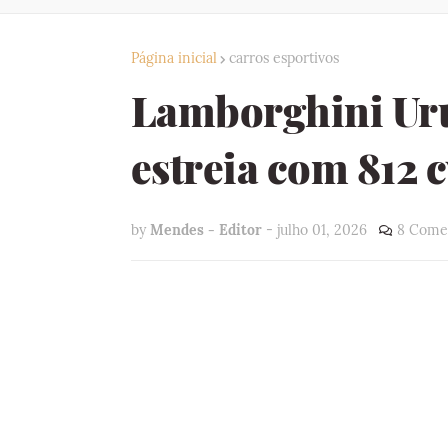
Página inicial
carros esportivos
Lamborghini Ur
estreia com 812 c
by
Mendes - Editor
-
julho 01, 2026
8 Come