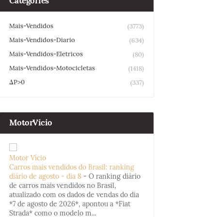
Categories
Mais-Vendidos
(3773)
Mais-Vendidos-Diario
(634)
Mais-Vendidos-Eletricos
(80)
Mais-Vendidos-Motocicletas
(1418)
ΔP>0
(337)
MotorVicio
Motor Vício
Carros mais vendidos do Brasil: ranking
diário de agosto - dia 8
-
O ranking diário
de carros mais vendidos no Brasil,
atualizado com os dados de vendas do dia
*7 de agosto de 2026*, apontou a *Fiat
Strada* como o modelo m...