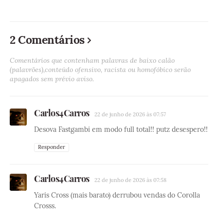
2 Comentários
Comentários que contenham palavras de baixo calão
(palavrões),conteúdo ofensivo, racista ou homofóbico serão
apagados sem prévio aviso.
Carlos4Carros
22 de junho de 2026 às 07:57
Desova Fastgambi em modo full total!! putz desespero!!
Responder
Carlos4Carros
22 de junho de 2026 às 07:58
Yaris Cross (mais barato) derrubou vendas do Corolla
Crosss.