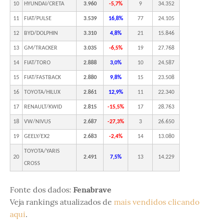
10
HYUNDAI/CRETA
3.960
-5,7%
9
34.352
11
FIAT/PULSE
3.539
16,8%
77
24.105
12
BYD/DOLPHIN
3.310
4,8%
21
15.846
13
GM/TRACKER
3.035
-6,5%
19
27.768
14
FIAT/TORO
2.888
3,0%
10
24.587
15
FIAT/FASTBACK
2.880
9,8%
15
23.508
16
TOYOTA/HILUX
2.861
12,9%
11
22.340
17
RENAULT/KWID
2.815
-15,5%
17
28.763
18
VW/NIVUS
2.687
-27,3%
3
26.650
19
GEELY/EX2
2.683
-2,4%
14
13.080
TOYOTA/YARIS
20
2.491
7,5%
13
14.229
CROSS
Fonte dos dados:
Fenabrave
Veja rankings atualizados de
mais vendidos clicando
aqui
.