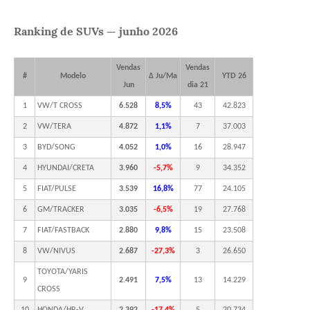
Ranking de SUVs — junho 2026
Vendas
Vendas
#
Modelo
Δ Ju/Ma
YTD 26
Jun
dia 21
1
VW/T CROSS
6.528
8,5%
43
42.823
2
VW/TERA
4.872
1,1%
7
37.003
3
BYD/SONG
4.052
1,0%
16
28.947
4
HYUNDAI/CRETA
3.960
-5,7%
9
34.352
5
FIAT/PULSE
3.539
16,8%
77
24.105
6
GM/TRACKER
3.035
-6,5%
19
27.768
7
FIAT/FASTBACK
2.880
9,8%
15
23.508
8
VW/NIVUS
2.687
-27,3%
3
26.650
TOYOTA/YARIS
9
2.491
7,5%
13
14.229
CROSS
10
HONDA/HR-V
2.392
-17,4%
5
20.734