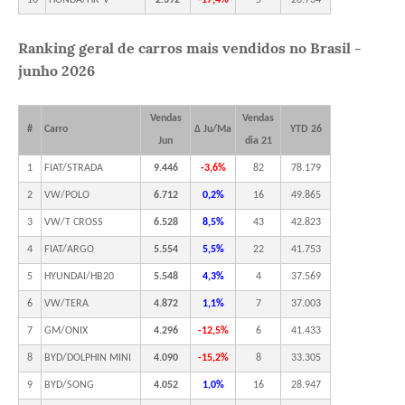
Ranking geral de carros mais vendidos no Brasil -
junho 2026
Vendas
Vendas
#
Carro
Δ Ju/Ma
YTD 26
Jun
dia 21
1
FIAT/STRADA
9.446
-3,6%
82
78.179
2
VW/POLO
6.712
0,2%
16
49.865
3
VW/T CROSS
6.528
8,5%
43
42.823
4
FIAT/ARGO
5.554
5,5%
22
41.753
5
HYUNDAI/HB20
5.548
4,3%
4
37.569
6
VW/TERA
4.872
1,1%
7
37.003
7
GM/ONIX
4.296
-12,5%
6
41.433
8
BYD/DOLPHIN MINI
4.090
-15,2%
8
33.305
9
BYD/SONG
4.052
1,0%
16
28.947