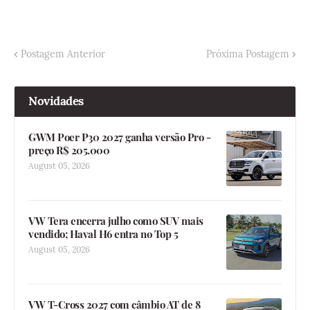
Postagem Anterior
Próxima Postagem
Novidades
GWM Poer P30 2027 ganha versão Pro -
preço R$ 205.000
August 05, 2026
VW Tera encerra julho como SUV mais
vendido; Haval H6 entra no Top 5
August 05, 2026
VW T-Cross 2027 com câmbio AT de 8