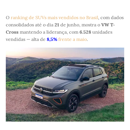
O
ranking de SUVs mais vendidos no Brasil
, com dados
consolidados até o dia
21
de junho, mostra o
VW T-
Cross
mantendo a liderança, com
6.528
unidades
vendidas — alta de
8,5%
frente a maio
.