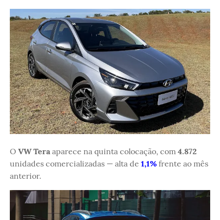
O
VW Tera
aparece na quinta colocação, com
4.872
unidades comercializadas — alta de
1,1%
frente ao mês
anterior.