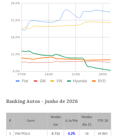
Ranking Autos - junho de 2026
Vendas
Vendas
#
Carro
Δ Ju/Ma
YTD 26
Jun
dia 21
1
VW/POLO
6.712
0,2%
16
49.865