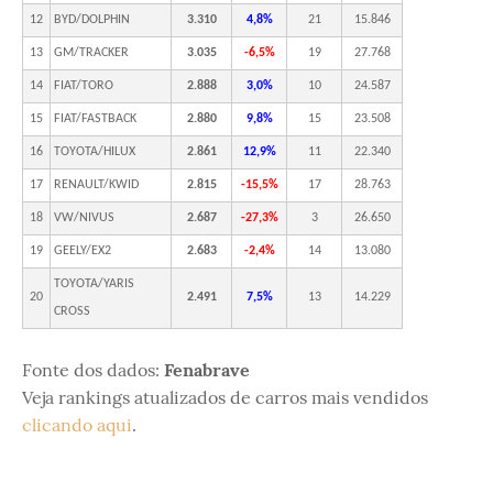
12
BYD/DOLPHIN
3.310
4,8%
21
15.846
13
GM/TRACKER
3.035
-6,5%
19
27.768
14
FIAT/TORO
2.888
3,0%
10
24.587
15
FIAT/FASTBACK
2.880
9,8%
15
23.508
16
TOYOTA/HILUX
2.861
12,9%
11
22.340
17
RENAULT/KWID
2.815
-15,5%
17
28.763
18
VW/NIVUS
2.687
-27,3%
3
26.650
19
GEELY/EX2
2.683
-2,4%
14
13.080
TOYOTA/YARIS
20
2.491
7,5%
13
14.229
CROSS
Fonte dos dados:
Fenabrave
Veja rankings atualizados de carros mais vendidos
clicando aqui
.