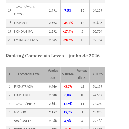
TOYOTA/YARIS
17
2.491
7,5%
13
14.229
CROSS
18
FIAT/MOBI
2.393
-34,4%
12
30.813
19
HONDA/HR-V
2.392
-17,4%
5
20.734
20
HYUNDAI/HB20S
2.365
-28,6%
0
19.714
Ranking Comerciais Leves - junho de 2026
Vendas
Vendas
#
Comercial Leve
Δ Ju/Ma
YTD 26
Jun
dia 21
1
FIAT/STRADA
9.446
-3,6%
82
78.179
2
FIAT/TORO
2.888
3,0%
10
24.587
3
TOYOTA/HILUX
2.861
12,9%
11
22.340
4
GM/S10
2.157
12,7%
1
13.953
5
VW/SAVEIRO
2.068
4,9%
4
22.186