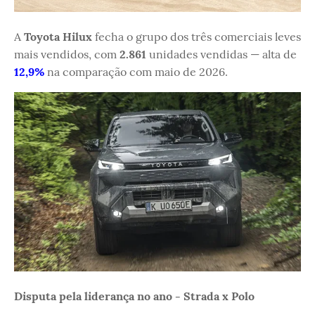
A
Toyota Hilux
fecha o grupo dos três comerciais leves
mais vendidos, com
2.861
unidades vendidas — alta de
12,9%
na comparação com maio de 2026.
Disputa pela liderança no ano - Strada x Polo