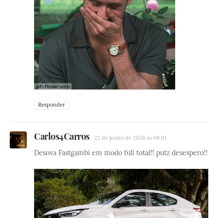
Responder
Carlos4Carros
22 de junho de 2026 às 08:01
Desova Fastgambi em modo full total!! putz desespero!!