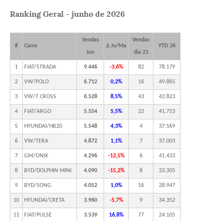
Ranking Geral - junho de 2026
Vendas
Vendas
#
Carro
Δ Ju/Ma
YTD 26
Jun
dia 21
1
FIAT/STRADA
9.446
-3,6%
82
78.179
2
VW/POLO
6.712
0,2%
16
49.865
3
VW/T CROSS
6.528
8,5%
43
42.823
4
FIAT/ARGO
5.554
5,5%
22
41.753
5
HYUNDAI/HB20
5.548
4,3%
4
37.569
6
VW/TERA
4.872
1,1%
7
37.003
7
GM/ONIX
4.296
-12,5%
6
41.433
8
BYD/DOLPHIN MINI
4.090
-15,2%
8
33.305
9
BYD/SONG
4.052
1,0%
16
28.947
10
HYUNDAI/CRETA
3.960
-5,7%
9
34.352
11
FIAT/PULSE
3.539
16,8%
77
24.105