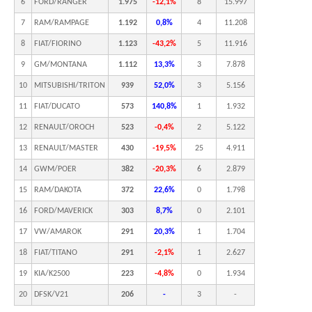
6
FORD/RANGER
1.975
-12,1%
8
15.997
7
RAM/RAMPAGE
1.192
0,8%
4
11.208
8
FIAT/FIORINO
1.123
-43,2%
5
11.916
9
GM/MONTANA
1.112
13,3%
3
7.878
10
MITSUBISHI/TRITON
939
52,0%
3
5.156
11
FIAT/DUCATO
573
140,8%
1
1.932
12
RENAULT/OROCH
523
-0,4%
2
5.122
13
RENAULT/MASTER
430
-19,5%
25
4.911
14
GWM/POER
382
-20,3%
6
2.879
15
RAM/DAKOTA
372
22,6%
0
1.798
16
FORD/MAVERICK
303
8,7%
0
2.101
17
VW/AMAROK
291
20,3%
1
1.704
18
FIAT/TITANO
291
-2,1%
1
2.627
19
KIA/K2500
223
-4,8%
0
1.934
20
DFSK/V21
206
-
3
-