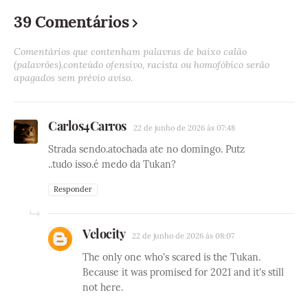
39 Comentários
Comentários que contenham palavras de baixo calão
(palavrões),conteúdo ofensivo, racista ou homofóbico serão
apagados sem prévio aviso.
Carlos4Carros
22 de junho de 2026 às 07:48
Strada sendo.atochada ate no domingo. Putz
..tudo isso.é medo da Tukan?
Responder
Velocity
22 de junho de 2026 às 08:07
The only one who's scared is the Tukan.
Because it was promised for 2021 and it's still
not here.