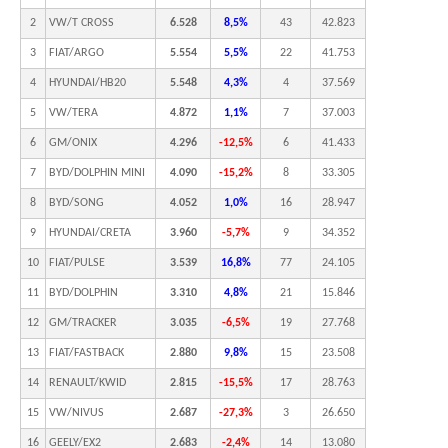
2
VW/T CROSS
6.528
8,5%
43
42.823
3
FIAT/ARGO
5.554
5,5%
22
41.753
4
HYUNDAI/HB20
5.548
4,3%
4
37.569
5
VW/TERA
4.872
1,1%
7
37.003
6
GM/ONIX
4.296
-12,5%
6
41.433
7
BYD/DOLPHIN MINI
4.090
-15,2%
8
33.305
8
BYD/SONG
4.052
1,0%
16
28.947
9
HYUNDAI/CRETA
3.960
-5,7%
9
34.352
10
FIAT/PULSE
3.539
16,8%
77
24.105
11
BYD/DOLPHIN
3.310
4,8%
21
15.846
12
GM/TRACKER
3.035
-6,5%
19
27.768
13
FIAT/FASTBACK
2.880
9,8%
15
23.508
14
RENAULT/KWID
2.815
-15,5%
17
28.763
15
VW/NIVUS
2.687
-27,3%
3
26.650
16
GEELY/EX2
2.683
-2,4%
14
13.080