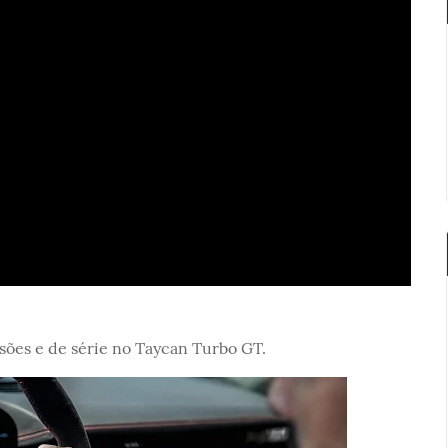
rsões e de série no Taycan Turbo GT.