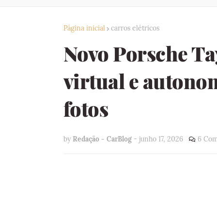
Página inicial
carros elétricos
Novo Porsche Ta
virtual e autono
fotos
by
Redação - CarBlog
-
junho 17, 2026
6 Com