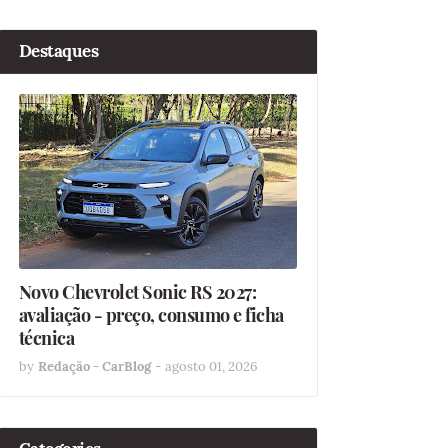
Destaques
Novo Chevrolet Sonic RS 2027:
avaliação - preço, consumo e ficha
técnica
by
Redação - CarBlog
-
agosto 01, 2026