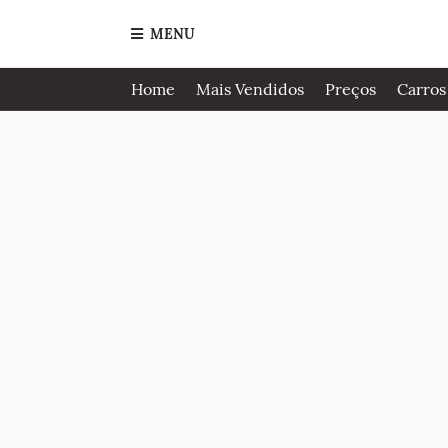
MENU
Home
Mais Vendidos
Preços
Carros