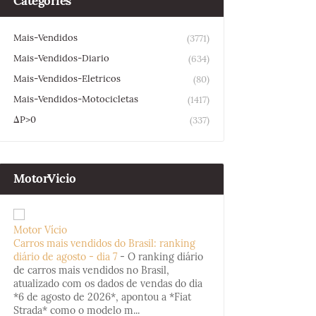
Categories
Mais-Vendidos
(3771)
Mais-Vendidos-Diario
(634)
Mais-Vendidos-Eletricos
(80)
Mais-Vendidos-Motocicletas
(1417)
ΔP>0
(337)
MotorVicio
Motor Vício
Carros mais vendidos do Brasil: ranking
diário de agosto - dia 7
-
O ranking diário
de carros mais vendidos no Brasil,
atualizado com os dados de vendas do dia
*6 de agosto de 2026*, apontou a *Fiat
Strada* como o modelo m...