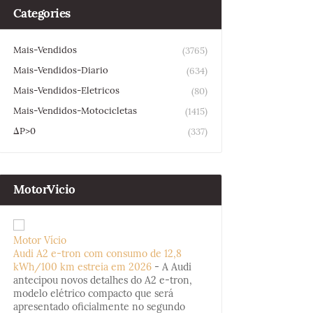
Categories
Mais-Vendidos
(3765)
Mais-Vendidos-Diario
(634)
Mais-Vendidos-Eletricos
(80)
Mais-Vendidos-Motocicletas
(1415)
ΔP>0
(337)
MotorVicio
Motor Vício
Audi A2 e-tron com consumo de 12,8
kWh/100 km estreia em 2026
-
A Audi
antecipou novos detalhes do A2 e-tron,
modelo elétrico compacto que será
apresentado oficialmente no segundo