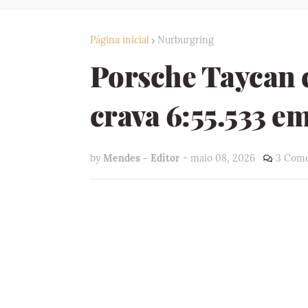
Página inicial
Nurburgring
Porsche Taycan 
crava 6:55.533 e
by
Mendes - Editor
-
maio 08, 2026
3 Come