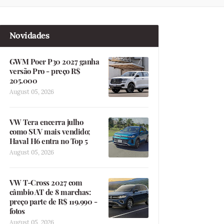
Novidades
GWM Poer P30 2027 ganha
versão Pro - preço R$
205.000
August 05, 2026
VW Tera encerra julho
como SUV mais vendido;
Haval H6 entra no Top 5
August 05, 2026
VW T-Cross 2027 com
câmbio AT de 8 marchas:
preço parte de R$ 119.990 -
fotos
August 05, 2026