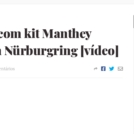
com kit Manthey
m Nürburgring [vídeo]
ntários