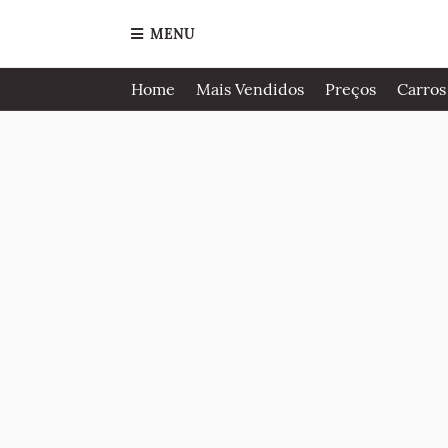
MENU
Home
Mais Vendidos
Preços
Carros