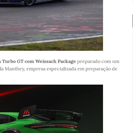
n Turbo GT com Weissach Package
preparado com um
la Manthey, empresa especializada em preparação de