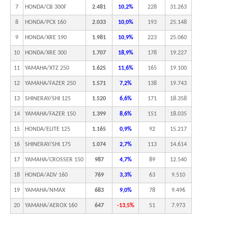
7
HONDA/CB 300F
2.481
10,2%
228
31.263
8
HONDA/PCX 160
2.033
10,0%
193
25.148
9
HONDA/XRE 190
1.981
10,9%
223
25.060
10
HONDA/XRE 300
1.707
18,9%
178
19.227
11
YAMAHA/XTZ 250
1.625
11,6%
165
19.100
12
YAMAHA/FAZER 250
1.571
7,2%
138
19.743
13
SHINERAY/SHI 125
1.520
6,6%
171
18.358
14
YAMAHA/FAZER 150
1.399
8,6%
151
18.035
15
HONDA/ELITE 125
1.165
0,9%
92
15.217
16
SHINERAY/SHI 175
1.074
2,7%
113
14.614
17
YAMAHA/CROSSER 150
987
4,7%
89
12.540
18
HONDA/ADV 160
769
3,3%
63
9.510
19
YAMAHA/NMAX
683
9,0%
78
9.496
20
YAMAHA/AEROX 160
647
-13,5%
51
7.973