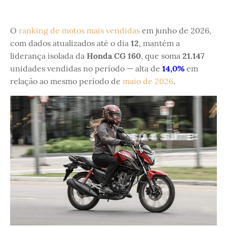
O
ranking de motos mais vendidas
em junho de 2026,
com dados atualizados até o dia
12
, mantém a
liderança isolada da
Honda CG 160
, que soma
21.147
unidades vendidas no período — alta de
14,0%
em
relação ao mesmo período de
maio de 2026
.