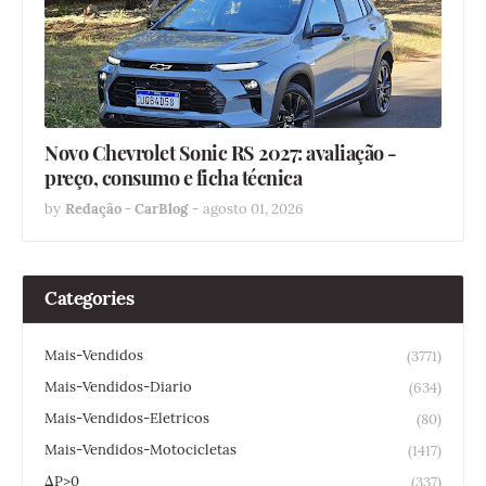
Novo Chevrolet Sonic RS 2027: avaliação -
preço, consumo e ficha técnica
by
Redação - CarBlog
-
agosto 01, 2026
Categories
Mais-Vendidos
(3771)
Mais-Vendidos-Diario
(634)
Mais-Vendidos-Eletricos
(80)
Mais-Vendidos-Motocicletas
(1417)
ΔP>0
(337)