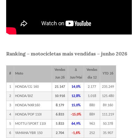
Ranking – motocicletas mais vendidas – junho 2026
Vendas
Δ
Vendas
#
Moto
YTD 26
Jun 26
Jun/Mai
dia 12
1
HONDA/CG 160
21.147
14,0%
2.177
235.249
2
HONDA/BIZ
10.916
12,8%
1.018
125.480
3
HONDA/NXR160
8.179
15,0%
880
89.160
4
HONDA/POP 110I
6.833
-15,0%
889
111.219
5
MOTTU/SPORT 110I
5.833
64,9%
963
50.378
6
YAMAHA/YBR 150
2.704
-1,6%
252
35.907