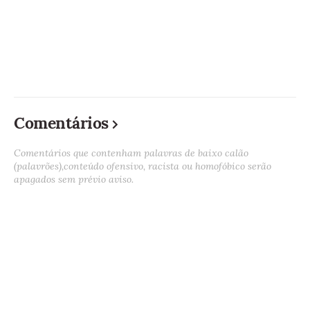
Comentários
Comentários que contenham palavras de baixo calão
(palavrões),conteúdo ofensivo, racista ou homofóbico serão
apagados sem prévio aviso.