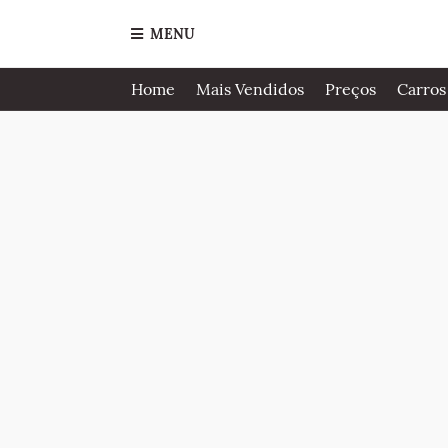
MENU
Home
Mais Vendidos
Preços
Carros