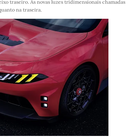
ixo traseiro. As novas luzes tridimensionais chamadas
uanto na traseira.