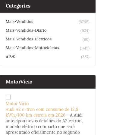
Categories
Mais-Vendidos
(3765)
Mais-Vendidos-Diario
(634)
Mais-Vendidos-Eletricos
(80)
Mais-Vendidos-Motocicletas
(1415)
ΔP>0
(337)
MotorVicio
Motor Vício
Audi A2 e-tron com consumo de 12,8
kWh/100 km estreia em 2026
-
A Audi
antecipou novos detalhes do A2 e-tron,
modelo elétrico compacto que será
apresentado oficialmente no segundo