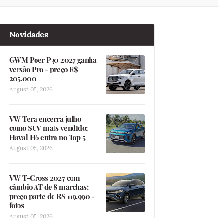
Novidades
GWM Poer P30 2027 ganha
versão Pro - preço R$
205.000
August 05, 2026
VW Tera encerra julho
como SUV mais vendido;
Haval H6 entra no Top 5
August 05, 2026
VW T-Cross 2027 com
câmbio AT de 8 marchas:
preço parte de R$ 119.990 -
fotos
August 05, 2026