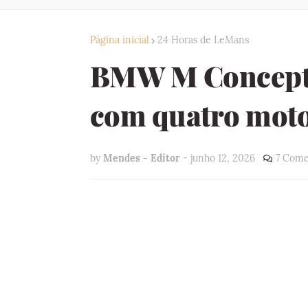
Página inicial
24 Horas de LeMans
BMW M Concept 
com quatro motor
by
Mendes - Editor
-
junho 12, 2026
7 Come