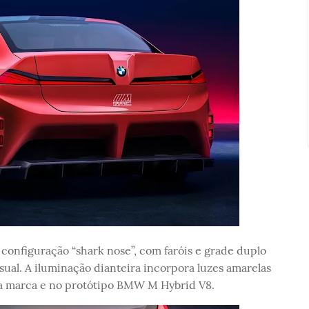
l configuração “shark nose”, com faróis e grade duplo
ual. A iluminação dianteira incorpora luzes amarelas
da marca e no protótipo BMW M Hybrid V8.