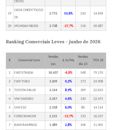
CROSS
CAOA CHERY/TIGGO
19
2.772
53,6%
210
14.696
5X
20
HYUNDAI/HB20S
2.738
-27,7%
116
20.087
Ranking Comerciais Leves - junho de 2026
Vendas
Vendas
#
Comercial Leve
Δ Ju/Ma
YTD 26
Jun
dia 23
1
FIAT/STRADA
10.437
-6,8%
548
79.170
2
FIAT/TORO
3.209
0,2%
173
24.908
3
TOYOTA/HILUX
3.154
8,9%
169
22.633
4
VW/SAVEIRO
2.357
4,6%
130
22.475
5
GM/S10
2.318
6,0%
80
14.114
6
FORD/RANGER
2.215
-13,7%
133
16.237
7
RAM/RAMPAGE
1.389
2,8%
106
11.405