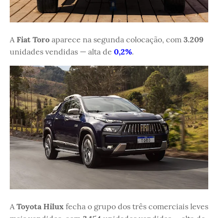
A
Fiat Toro
aparece na segunda colocação, com
3.209
unidades vendidas — alta de
0,2%
.
A
Toyota Hilux
fecha o grupo dos três comerciais leves