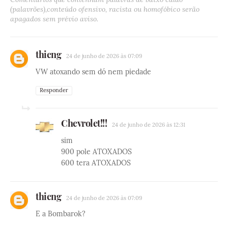
(palavrões),conteúdo ofensivo, racista ou homofóbico serão
apagados sem prévio aviso.
thieng
24 de junho de 2026 às 07:09
VW atoxando sem dó nem piedade
Responder
Chevrolet!!!
24 de junho de 2026 às 12:31
sim
900 pole ATOXADOS
600 tera ATOXADOS
thieng
24 de junho de 2026 às 07:09
E a Bombarok?