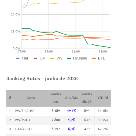
Ranking Autos - junho de 2026
Vendas
Vendas
#
Carro
Δ Ju/Ma
YTD 26
Jun
dia 23
1
VW/T CROSS
8.189
19,1%
895
44.484
2
VW/POLO
7.800
1,9%
639
50.953
3
FIAT/ARGO
6.397
6,3%
479
42.596