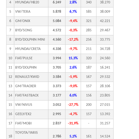
4
HYUNDAI/HB20
6.249
2,8%
340
38.270
5
VW/TERA
5.878
6,7%
585
38.009
6
GM/ONIX
5.084
-9,4%
321
42.221
7
BYD/SONG
4.572
-0,3%
285
29.467
8
BYD/DOLPHIN MINI
4.560
-17,2%
256
33.775
9
HYUNDAI/CRETA
4.336
-9,7%
211
34.728
10
FIAT/PULSE
3.994
15,3%
320
24.560
11
BYD/DOLPHIN
3.705
2,6%
187
16.241
12
RENAULT/KWID
3.584
-5,9%
167
29.532
13
GM/TRACKER
3.373
-9,0%
157
28.106
14
FIAT/FASTBACK
3.177
6,0%
156
23.805
15
VW/NIVUS
3.052
-27,7%
200
27.015
16
GEELY/EX2
2.995
-4,7%
157
13.392
17
FIAT/MOBI
2.837
-31,9%
-
31.257
TOYOTA/YARIS
18
2.786
5,2%
161
14.524