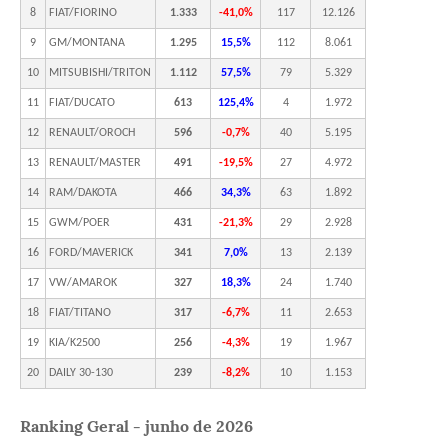
8
FIAT/FIORINO
1.333
-41,0%
117
12.126
9
GM/MONTANA
1.295
15,5%
112
8.061
10
MITSUBISHI/TRITON
1.112
57,5%
79
5.329
11
FIAT/DUCATO
613
125,4%
4
1.972
12
RENAULT/OROCH
596
-0,7%
40
5.195
13
RENAULT/MASTER
491
-19,5%
27
4.972
14
RAM/DAKOTA
466
34,3%
63
1.892
15
GWM/POER
431
-21,3%
29
2.928
16
FORD/MAVERICK
341
7,0%
13
2.139
17
VW/AMAROK
327
18,3%
24
1.740
18
FIAT/TITANO
317
-6,7%
11
2.653
19
KIA/K2500
256
-4,3%
19
1.967
20
DAILY 30-130
239
-8,2%
10
1.153
Ranking Geral - junho de 2026