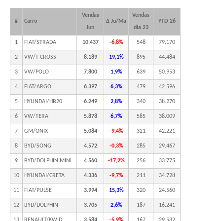
Vendas
Vendas
#
Carro
Δ Ju/Ma
YTD 26
Jun
dia 23
1
FIAT/STRADA
10.437
-6,8%
548
79.170
2
VW/T CROSS
8.189
19,1%
895
44.484
3
VW/POLO
7.800
1,9%
639
50.953
4
FIAT/ARGO
6.397
6,3%
479
42.596
5
HYUNDAI/HB20
6.249
2,8%
340
38.270
6
VW/TERA
5.878
6,7%
585
38.009
7
GM/ONIX
5.084
-9,4%
321
42.221
8
BYD/SONG
4.572
-0,3%
285
29.467
9
BYD/DOLPHIN MINI
4.560
-17,2%
256
33.775
10
HYUNDAI/CRETA
4.336
-9,7%
211
34.728
11
FIAT/PULSE
3.994
15,3%
320
24.560
12
BYD/DOLPHIN
3.705
2,6%
187
16.241
13
RENAULT/KWID
3.584
-5,9%
167
29.532