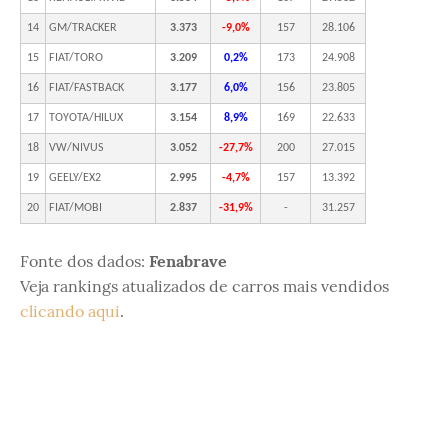
14
GM/TRACKER
3.373
-9,0%
157
28.106
15
FIAT/TORO
3.209
0,2%
173
24.908
16
FIAT/FASTBACK
3.177
6,0%
156
23.805
17
TOYOTA/HILUX
3.154
8,9%
169
22.633
18
VW/NIVUS
3.052
-27,7%
200
27.015
19
GEELY/EX2
2.995
-4,7%
157
13.392
20
FIAT/MOBI
2.837
-31,9%
-
31.257
Fonte dos dados:
Fenabrave
Veja rankings atualizados de carros mais vendidos
clicando aqui
.