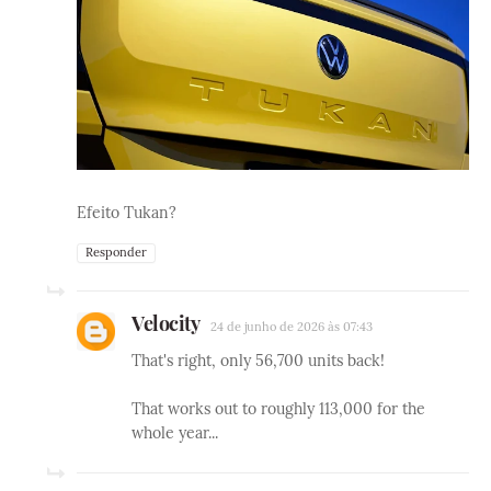
Efeito Tukan?
Responder
Velocity
24 de junho de 2026 às 07:43
That's right, only 56,700 units back!
That works out to roughly 113,000 for the
whole year...