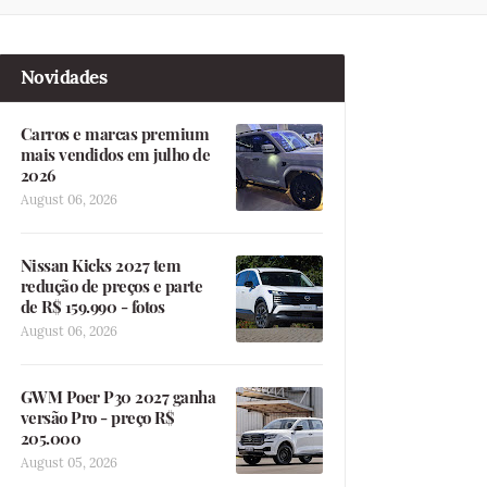
Novidades
Carros e marcas premium
mais vendidos em julho de
2026
August 06, 2026
Nissan Kicks 2027 tem
redução de preços e parte
de R$ 159.990 - fotos
August 06, 2026
GWM Poer P30 2027 ganha
versão Pro - preço R$
205.000
August 05, 2026