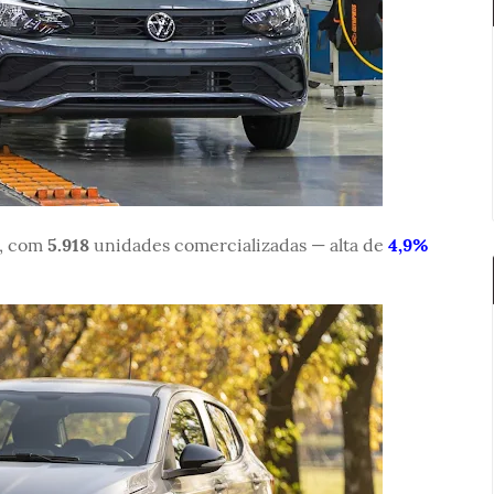
o, com
5.918
unidades comercializadas — alta de
4,9%