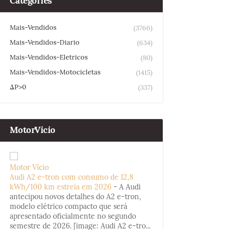
Categories
Mais-Vendidos
(3766)
Mais-Vendidos-Diario
(634)
Mais-Vendidos-Eletricos
(80)
Mais-Vendidos-Motocicletas
(1415)
ΔP>0
(337)
MotorVicio
Motor Vício
Audi A2 e-tron com consumo de 12,8
kWh/100 km estreia em 2026
-
A Audi
antecipou novos detalhes do A2 e-tron,
modelo elétrico compacto que será
apresentado oficialmente no segundo
semestre de 2026. [image: Audi A2 e-tro...