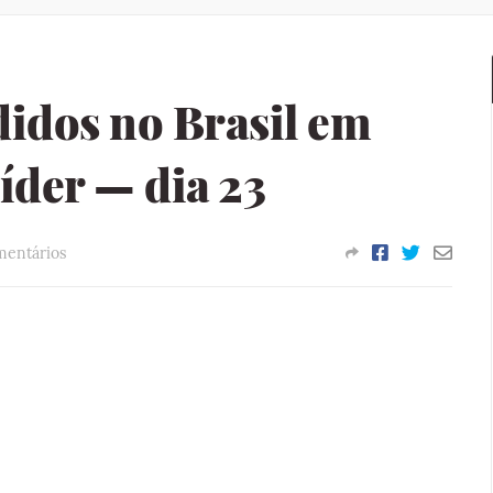
idos no Brasil em
íder — dia 23
mentários