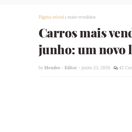
Página inicial
mais-vendidos
Carros mais vend
junho: um novo l
by
Mendes - Editor
-
junho 23, 2026
42 Co