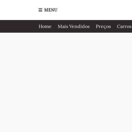
MENU
Home
Mais Vendidos
Preços
Carros