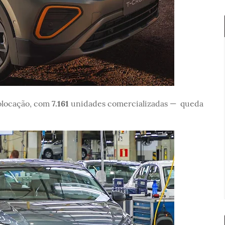
olocação, com
7.161
unidades comercializadas — queda