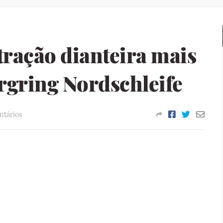
tração dianteira mais
rgring Nordschleife
ntários