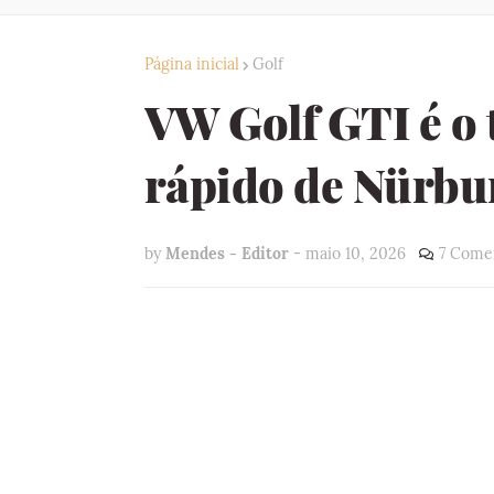
Página inicial
Golf
VW Golf GTI é o 
rápido de Nürbu
by
Mendes - Editor
-
maio 10, 2026
7 Come