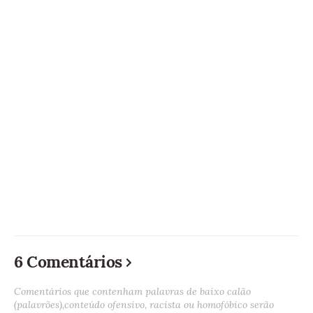
6 Comentários
Comentários que contenham palavras de baixo calão
(palavrões),conteúdo ofensivo, racista ou homofóbico serão