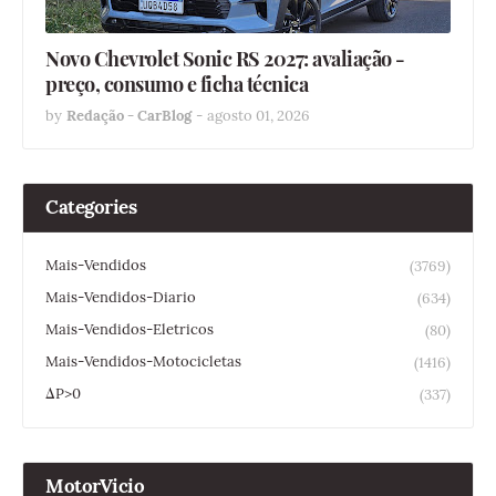
Novo Chevrolet Sonic RS 2027: avaliação -
preço, consumo e ficha técnica
by
Redação - CarBlog
-
agosto 01, 2026
Categories
Mais-Vendidos
(3769)
Mais-Vendidos-Diario
(634)
Mais-Vendidos-Eletricos
(80)
Mais-Vendidos-Motocicletas
(1416)
ΔP>0
(337)
MotorVicio