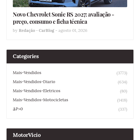
Novo Chevrolet Sonic RS 2027: avaliação -
preço, consumo e ficha técnica
by
Redação - CarBlog
-
agosto 01, 2026
Categories
Mais-Vendidos
(3773)
Mais-Vendidos-Diario
(634)
Mais-Vendidos-Eletricos
(80)
Mais-Vendidos-Motocicletas
(1418)
ΔP>0
(337)
MotorVicio