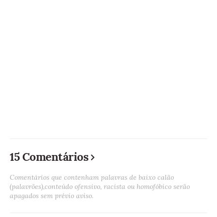
15 Comentários
Comentários que contenham palavras de baixo calão
(palavrões),conteúdo ofensivo, racista ou homofóbico serão
apagados sem prévio aviso.