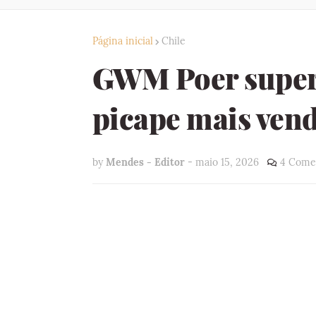
Página inicial
Chile
GWM Poer supera
picape mais ven
by
Mendes - Editor
-
maio 15, 2026
4 Come