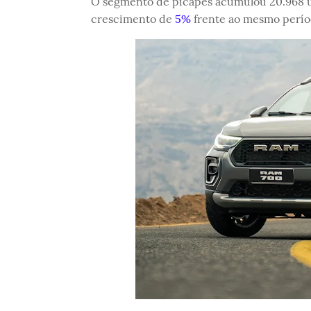
O segmento de picapes acumulou 20.968 un
crescimento de
5%
frente ao mesmo perío