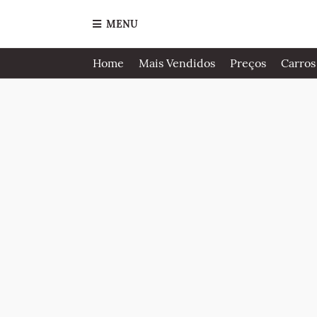
MENU
Home
Mais Vendidos
Preços
Carros