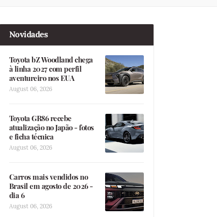
Novidades
Toyota bZ Woodland chega
à linha 2027 com perfil
aventureiro nos EUA
August 06, 2026
Toyota GR86 recebe
atualização no Japão - fotos
e ficha técnica
August 06, 2026
Carros mais vendidos no
Brasil em agosto de 2026 -
dia 6
August 06, 2026