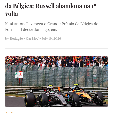
da Bélgica; Russell abandona na 1ª
volta
Kimi Antonelli venceu o Grande Prêmio da Bélgica de
Fórmula 1 deste domingo, em…
by
Redação - CarBlog
-
July 19, 2026