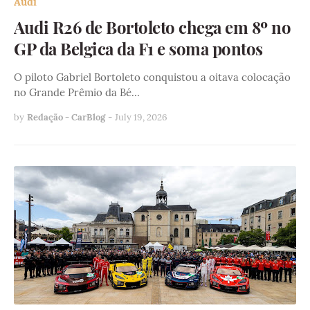
Audi
Audi R26 de Bortoleto chega em 8º no
GP da Belgica da F1 e soma pontos
O piloto Gabriel Bortoleto conquistou a oitava colocação
no Grande Prêmio da Bé…
by
Redação - CarBlog
-
July 19, 2026