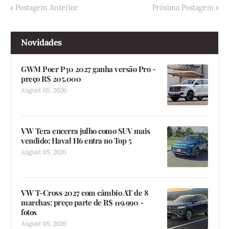
Postagem Anterior
Próxima Postagem
Novidades
GWM Poer P30 2027 ganha versão Pro -
preço R$ 205.000
August 05, 2026
VW Tera encerra julho como SUV mais
vendido; Haval H6 entra no Top 5
August 05, 2026
VW T-Cross 2027 com câmbio AT de 8
marchas: preço parte de R$ 119.990 -
fotos
August 05, 2026