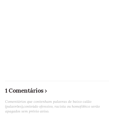
1 Comentários
Comentários que contenham palavras de baixo calão
(palavrões),conteúdo ofensivo, racista ou homofóbico serão
apagados sem prévio aviso.