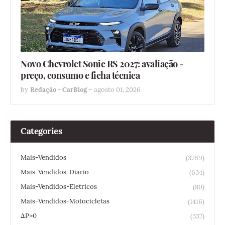
Novo Chevrolet Sonic RS 2027: avaliação -
preço, consumo e ficha técnica
by
Redação - CarBlog
-
agosto 01, 2026
Categories
Mais-Vendidos
(3769)
Mais-Vendidos-Diario
(634)
Mais-Vendidos-Eletricos
(80)
Mais-Vendidos-Motocicletas
(1416)
ΔP>0
(337)