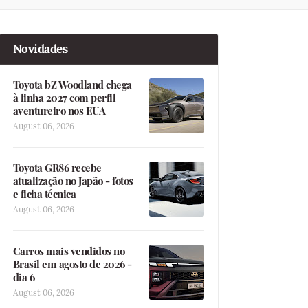
Novidades
Toyota bZ Woodland chega
à linha 2027 com perfil
aventureiro nos EUA
August 06, 2026
Toyota GR86 recebe
atualização no Japão - fotos
e ficha técnica
August 06, 2026
Carros mais vendidos no
Brasil em agosto de 2026 -
dia 6
August 06, 2026