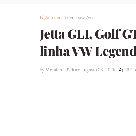
Página inicial
Volkswagen
Jetta GLI, Golf 
linha VW Legend
by
Mendes - Editor
-
agosto 28, 2025
23 Co