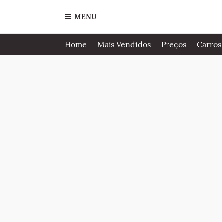
MENU
Home
Mais Vendidos
Preços
Carros