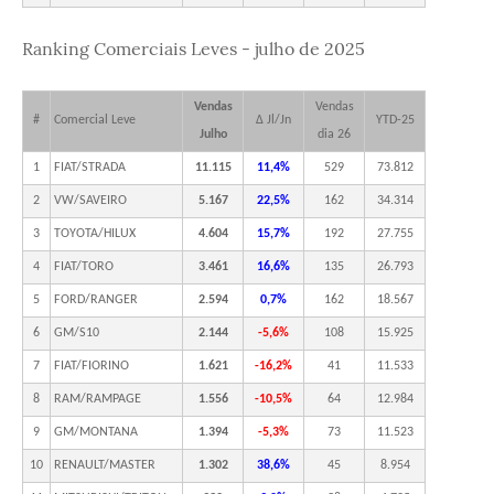
Ranking Comerciais Leves - julho de 2025
Vendas
Vendas
#
Comercial Leve
Δ Jl/Jn
YTD-25
Julho
dia 26
1
FIAT/STRADA
11.115
11,4%
529
73.812
2
VW/SAVEIRO
5.167
22,5%
162
34.314
3
TOYOTA/HILUX
4.604
15,7%
192
27.755
4
FIAT/TORO
3.461
16,6%
135
26.793
5
FORD/RANGER
2.594
0,7%
162
18.567
6
GM/S10
2.144
-5,6%
108
15.925
7
FIAT/FIORINO
1.621
-16,2%
41
11.533
8
RAM/RAMPAGE
1.556
-10,5%
64
12.984
9
GM/MONTANA
1.394
-5,3%
73
11.523
10
RENAULT/MASTER
1.302
38,6%
45
8.954