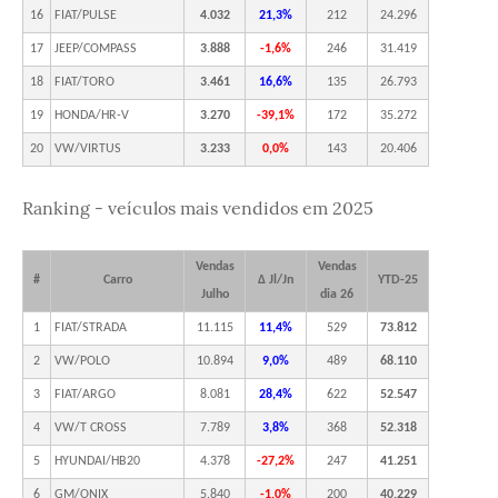
16
FIAT/PULSE
4.032
21,3%
212
24.296
17
JEEP/COMPASS
3.888
-1,6%
246
31.419
18
FIAT/TORO
3.461
16,6%
135
26.793
19
HONDA/HR-V
3.270
-39,1%
172
35.272
20
VW/VIRTUS
3.233
0,0%
143
20.406
Ranking - veículos mais vendidos em 2025
Vendas
Vendas
#
Carro
Δ Jl/Jn
YTD-25
Julho
dia 26
1
FIAT/STRADA
11.115
11,4%
529
73.812
2
VW/POLO
10.894
9,0%
489
68.110
3
FIAT/ARGO
8.081
28,4%
622
52.547
4
VW/T CROSS
7.789
3,8%
368
52.318
5
HYUNDAI/HB20
4.378
-27,2%
247
41.251
6
GM/ONIX
5.840
-1,0%
200
40.229