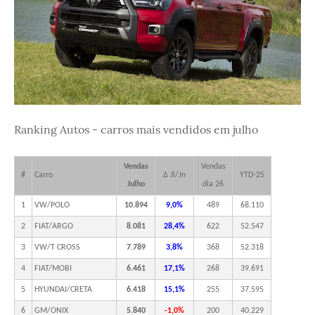
Ranking Autos - carros mais vendidos em julho
Vendas
Vendas
#
Carro
Δ Jl/Jn
YTD-25
Julho
dia 26
1
VW/POLO
10.894
9,0%
489
68.110
2
FIAT/ARGO
8.081
28,4%
622
52.547
3
VW/T CROSS
7.789
3,8%
368
52.318
4
FIAT/MOBI
6.461
17,1%
268
39.691
5
HYUNDAI/CRETA
6.418
15,1%
255
37.595
6
GM/ONIX
5.840
-1,0%
200
40.229