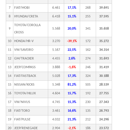
7
FIAT/MOBI
6.461
17,1%
268
39.691
8
HYUNDAI/CRETA
6.418
15,1%
255
37.595
TOYOTA/COROLLA
9
5.568
20,0%
341
35.658
CROSS
10
HONDA/HR-V
3.270
-39,1%
172
35.272
11
VW/SAVEIRO
5.167
22,5%
162
34.314
12
GM/TRACKER
4.455
2,6%
274
31.693
13
JEEP/COMPASS
3.888
-1,6%
246
31.419
14
FIAT/FASTBACK
5.028
17,3%
324
30.188
15
NISSAN/KICKS
5.348
81,2%
505
28.539
16
TOYOTA/HILUX
4.604
15,7%
192
27.755
17
VW/NIVUS
4.745
15,3%
230
27.343
18
FIAT/TORO
3.461
16,6%
135
26.793
19
FIAT/PULSE
4.032
21,3%
212
24.296
20
JEEP/RENEGADE
2.904
-2,1%
186
23.572