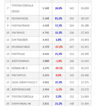
TOYOTA/COROLLA
7
5.568
20,0%
341
35.658
CROSS
8
NISSAN/KICKS
5.348
81,2%
505
28.539
9
FIAT/FASTBACK
5.028
17,3%
324
30.188
10
VW/NIVUS
4.745
15,3%
230
27.343
11
GM/TRACKER
4.455
2,6%
274
31.693
12
HYUNDAI/HB20
4.378
-27,2%
247
41.251
13
FIAT/PULSE
4.032
21,3%
212
24.296
14
JEEP/COMPASS
3.888
-1,6%
246
31.419
15
HONDA/HR-V
3.270
-39,1%
172
35.272
16
VW/VIRTUS
3.233
0,0%
143
20.406
17
CAOA CHERY/TIGGO 7
3.092
37,3%
171
17.275
18
JEEP/RENEGADE
2.904
-2,1%
186
23.572
19
TOYOTA/COROLLA
2.673
2,3%
112
21.069
20
GWM/HAVAL H6
2.631
21,2%
148
15.304