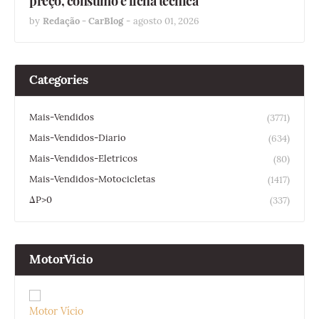
preço, consumo e ficha técnica
by
Redação - CarBlog
-
agosto 01, 2026
Categories
Mais-Vendidos
(3771)
Mais-Vendidos-Diario
(634)
Mais-Vendidos-Eletricos
(80)
Mais-Vendidos-Motocicletas
(1417)
ΔP>0
(337)
MotorVicio
Motor Vício