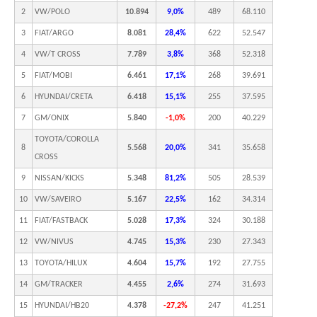
2
VW/POLO
10.894
9,0%
489
68.110
3
FIAT/ARGO
8.081
28,4%
622
52.547
4
VW/T CROSS
7.789
3,8%
368
52.318
5
FIAT/MOBI
6.461
17,1%
268
39.691
6
HYUNDAI/CRETA
6.418
15,1%
255
37.595
7
GM/ONIX
5.840
-1,0%
200
40.229
TOYOTA/COROLLA
8
5.568
20,0%
341
35.658
CROSS
9
NISSAN/KICKS
5.348
81,2%
505
28.539
10
VW/SAVEIRO
5.167
22,5%
162
34.314
11
FIAT/FASTBACK
5.028
17,3%
324
30.188
12
VW/NIVUS
4.745
15,3%
230
27.343
13
TOYOTA/HILUX
4.604
15,7%
192
27.755
14
GM/TRACKER
4.455
2,6%
274
31.693
15
HYUNDAI/HB20
4.378
-27,2%
247
41.251