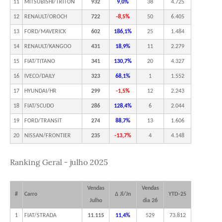
11
MITSUBISHI/TRITON
932
9,0%
38
4.725
12
RENAULT/OROCH
722
-8,5%
50
6.405
13
FORD/MAVERICK
602
186,1%
25
1.484
14
RENAULT/KANGOO
431
18,9%
11
2.279
15
FIAT/TITANO
341
130,7%
20
4.327
16
IVECO/DAILY
323
68,1%
1
1.552
17
HYUNDAI/HR
299
-1,5%
12
2.243
18
FIAT/SCUDO
286
128,4%
6
2.044
19
FORD/TRANSIT
274
88,7%
13
1.606
20
NISSAN/FRONTIER
235
-13,7%
4
4.148
Ranking Geral - julho 2025
Vendas
Vendas
#
Carro
Δ Jl/Jn
YTD-25
Julho
dia 26
1
FIAT/STRADA
11.115
11,4%
529
73.812