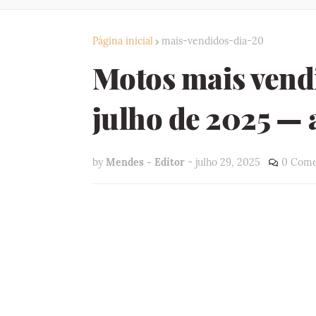
Página inicial
mais-vendidos-dia-20
Motos mais vend
julho de 2025 — a
by
Mendes - Editor
-
julho 29, 2025
0 Come