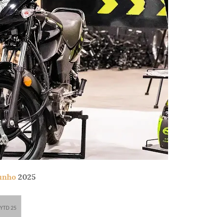
unho
2025
YTD 25