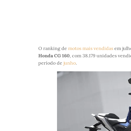
O ranking de
motos mais vendidas
em julho
Honda CG 160
, com 38.179 unidades vend
período de
junho
.