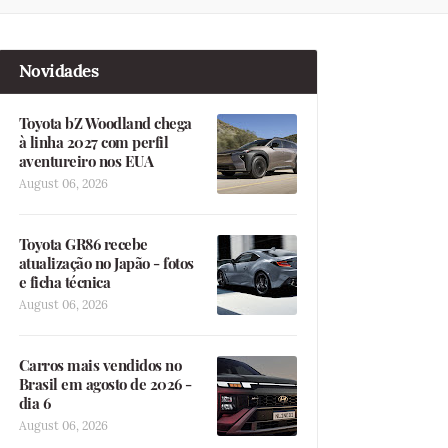
Novidades
Toyota bZ Woodland chega
à linha 2027 com perfil
aventureiro nos EUA
August 06, 2026
Toyota GR86 recebe
atualização no Japão - fotos
e ficha técnica
August 06, 2026
Carros mais vendidos no
Brasil em agosto de 2026 -
dia 6
August 06, 2026