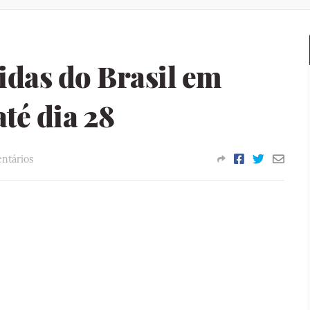
idas do Brasil em
té dia 28
ntários