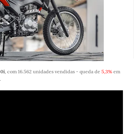
0i
, com 16.562 unidades vendidas - queda de
5,3%
em
.