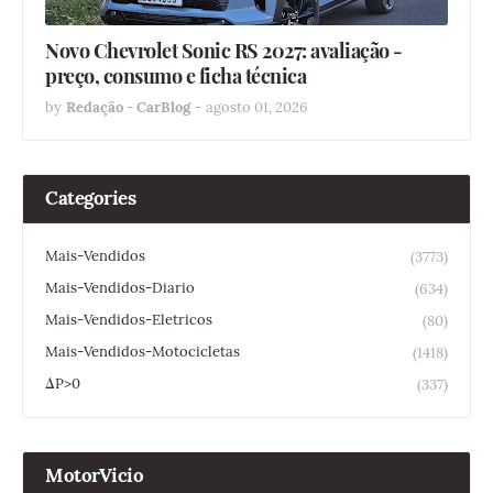
Novo Chevrolet Sonic RS 2027: avaliação -
preço, consumo e ficha técnica
by
Redação - CarBlog
-
agosto 01, 2026
Categories
Mais-Vendidos
(3773)
Mais-Vendidos-Diario
(634)
Mais-Vendidos-Eletricos
(80)
Mais-Vendidos-Motocicletas
(1418)
ΔP>0
(337)
MotorVicio