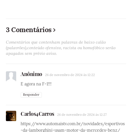
3 Comentários
Comentários que contenham palavras de baixo calão
(palavrões),conteúdo ofensivo, racista ou homofóbico serão
apagados sem prévio aviso.
Anônimo
26 de novembro de 2024 às 12:22
E agora na F-1!!!
Responder
Carlos4Carros
26 de novembro de 2024 às 12:27
https://www.automaistv.com.br/novidades/esportivos
-da-lamborghini-usam-motor-da-mercedes-benz/