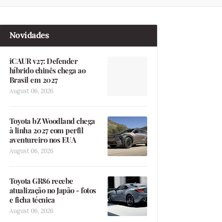
Novidades
iCAUR v27: Defender
híbrido chinês chega ao
Brasil em 2027
August 06, 2026
Toyota bZ Woodland chega
à linha 2027 com perfil
aventureiro nos EUA
August 06, 2026
Toyota GR86 recebe
atualização no Japão - fotos
e ficha técnica
August 06, 2026