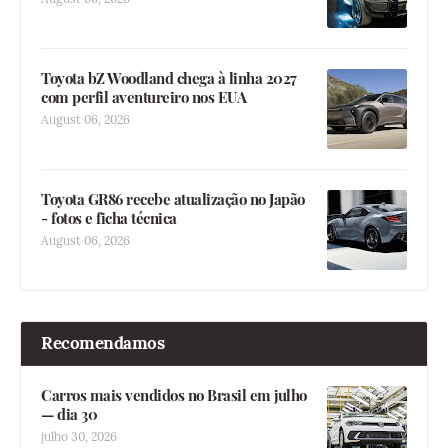
Toyota bZ Woodland chega à linha 2027
com perfil aventureiro nos EUA
August 06, 2026
Toyota GR86 recebe atualização no Japão
- fotos e ficha técnica
August 06, 2026
Recomendamos
Carros mais vendidos no Brasil em julho
— dia 30
julho 30, 2026