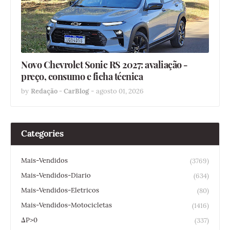
Novo Chevrolet Sonic RS 2027: avaliação -
preço, consumo e ficha técnica
by
Redação - CarBlog
-
agosto 01, 2026
Categories
Mais-Vendidos
(3769)
Mais-Vendidos-Diario
(634)
Mais-Vendidos-Eletricos
(80)
Mais-Vendidos-Motocicletas
(1416)
ΔP>0
(337)