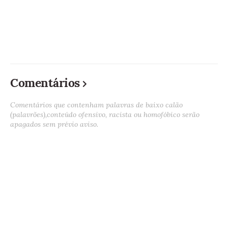
Comentários
Comentários que contenham palavras de baixo calão
(palavrões),conteúdo ofensivo, racista ou homofóbico serão
apagados sem prévio aviso.