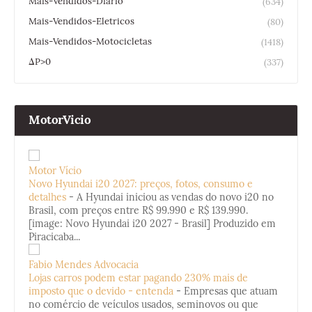
Mais-Vendidos-Diario
(634)
Mais-Vendidos-Eletricos
(80)
Mais-Vendidos-Motocicletas
(1418)
ΔP>0
(337)
MotorVicio
Motor Vício
Novo Hyundai i20 2027: preços, fotos, consumo e
detalhes
-
A Hyundai iniciou as vendas do novo i20 no
Brasil, com preços entre R$ 99.990 e R$ 139.990.
[image: Novo Hyundai i20 2027 - Brasil] Produzido em
Piracicaba...
Fabio Mendes Advocacia
Lojas carros podem estar pagando 230% mais de
imposto que o devido - entenda
-
Empresas que atuam
no comércio de veículos usados, seminovos ou que