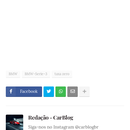
BMW
BMW-Serie-3
taxa zero
Facebook
Redação - CarBlog
Siga-nos no Instagram @carblogbr