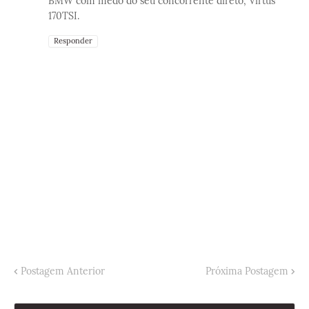
BMW com medo do seu concorrente direto, Virtus
170TSI.
Responder
Postagem Anterior
Próxima Postagem