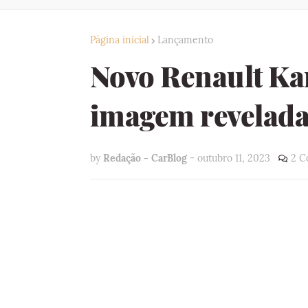
Página inicial
Lançamento
Novo Renault Kar
imagem revelada
by
Redação - CarBlog
-
outubro 11, 2023
2 C