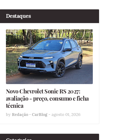
Destaques
Novo Chevrolet Sonic RS 2027:
avaliação - preço, consumo e ficha
técnica
by
Redação - CarBlog
-
agosto 01, 2026