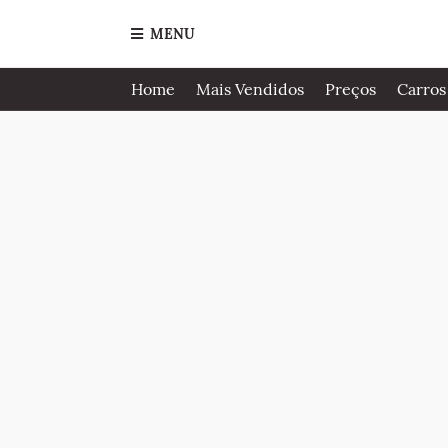
MENU
Home
Mais Vendidos
Preços
Carros