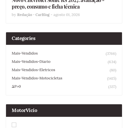
preço, consumo e ficha técnica
by
Redação - CarBlog
-
agosto 01, 2026
Categories
Mais-Vendidos
(3766)
Mais-Vendidos-Diario
(634)
Mais-Vendidos-Eletricos
(80)
Mais-Vendidos-Motocicletas
(1415)
ΔP>0
(337)
MotorVicio