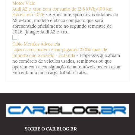
Motor Vício
Audi A2 e-tron com consumo de 12,8 kWh/100 km
estreia em 2026
-
A Audi antecipou novos detalhes do
A2 e-tron, modelo elétrico compacto que será
apresentado oficialmente no segundo semestre de
2026. [image: Audi A2 e-tro...
Fabio Mendes Advocacia
Lojas carros podem estar pagando 230% mais de
imposto que o devido - entenda
-
Empresas que atuam
no comércio de veículos usados, seminovos ou que
operam com a consignação de automóveis podem estar
enfrentando uma carga tributária até...
SOBRE O CAR.BLOG.BR