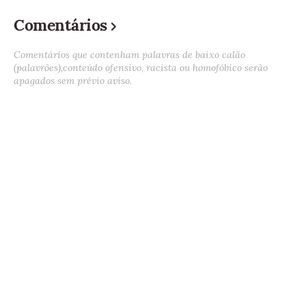
Comentários
Comentários que contenham palavras de baixo calão
(palavrões),conteúdo ofensivo, racista ou homofóbico serão
apagados sem prévio aviso.