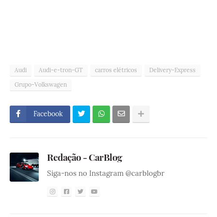
Audi
Audi-e-tron-GT
carros elétricos
Delivery-Express
Grupo-Volkswagen
Facebook
Redação - CarBlog
Siga-nos no Instagram @carblogbr