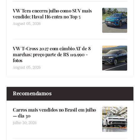
VW Tera encerra julho como SUV mais
vendido; Haval H6 entra no Top 5
August 05, 2026
VW T-Cross 2027 com câmbio AT de 8
marchas: preço parte de R$ 119.990 -
fotos
August 05, 2026
Recomendamos
Carros mais vendidos no Brasil em julho
— dia 30
julho 30, 2026