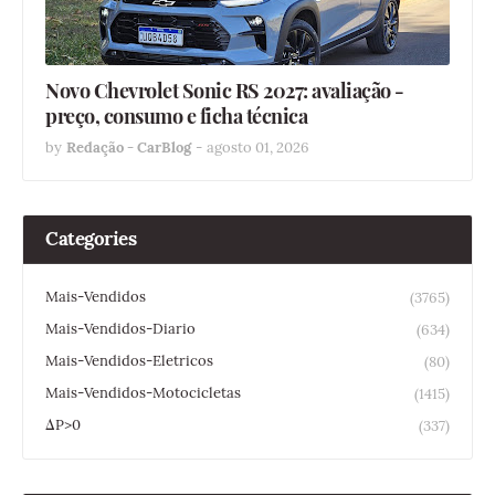
Novo Chevrolet Sonic RS 2027: avaliação -
preço, consumo e ficha técnica
by
Redação - CarBlog
-
agosto 01, 2026
Categories
Mais-Vendidos
(3765)
Mais-Vendidos-Diario
(634)
Mais-Vendidos-Eletricos
(80)
Mais-Vendidos-Motocicletas
(1415)
ΔP>0
(337)