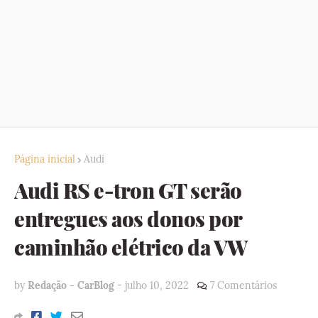
Página inicial
Audi
Audi RS e-tron GT serão
entregues aos donos por
caminhão elétrico da VW
by
Redação - CarBlog
-
julho 10, 2022
7 Comentários