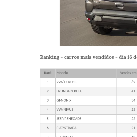
Ranking - carros mais vendidos - dia 16 
Rank
Modelo
Vendas em
1
VW/T CROSS
69
2
HYUNDAI/CRETA
41
3
GM/ONIX
34
4
VW/NIVUS
25
5
JEEP/RENEGADE
22
6
FIAT/STRADA
21