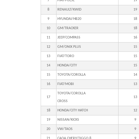
7
FIAT/PULSE
19
8
RENAULT/KWID
19
9
HYUNDAI/HB20
18
10
GM/TRACKER
18
11
JEEP/COMPASS
16
12
GM/ONIX PLUS
15
13
FIAT/TORO
15
14
HONDA/CITY
15
15
TOYOTA/COROLLA
14
16
FIAT/MOBI
13
TOYOTA/COROLLA
17
13
CROSS
18
HONDA/CITY HATCH
12
19
NISSAN/KICKS
9
20
VW/TAOS
9
21
CAOA CHERY/TIGGO 8
9