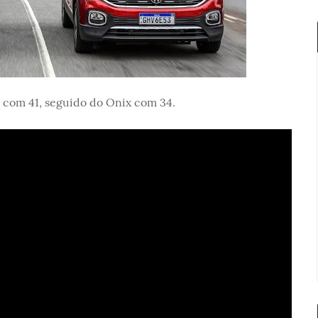
, com 41, seguido do Onix com 34.