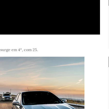
 surge em 4º, com 25.