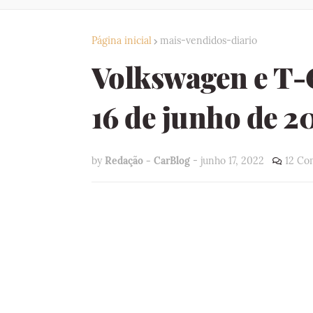
Página inicial
mais-vendidos-diario
Volkswagen e T-
16 de junho de 2
by
Redação - CarBlog
-
junho 17, 2022
12 Co