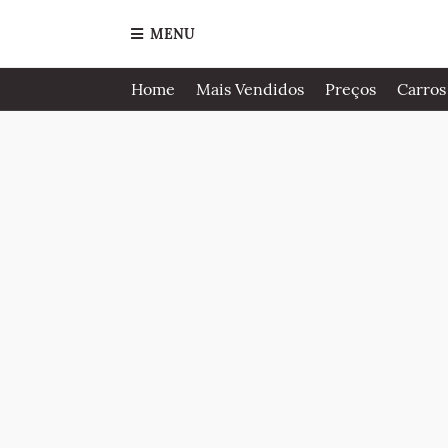
MENU
Home
Mais Vendidos
Preços
Carros