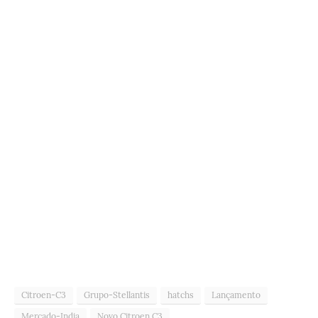
Citroen-C3
Grupo-Stellantis
hatchs
Lançamento
Mercado-India
Novo Citroen C3