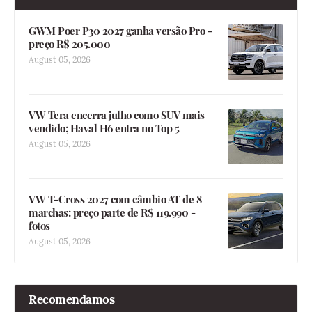
GWM Poer P30 2027 ganha versão Pro -
preço R$ 205.000
August 05, 2026
VW Tera encerra julho como SUV mais
vendido; Haval H6 entra no Top 5
August 05, 2026
VW T-Cross 2027 com câmbio AT de 8
marchas: preço parte de R$ 119.990 -
fotos
August 05, 2026
Recomendamos