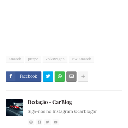
Amarok
picape
Volkswagen
VW Amarok
Facebook
Redação - CarBlog
Siga-nos no Instagram @carblogbr