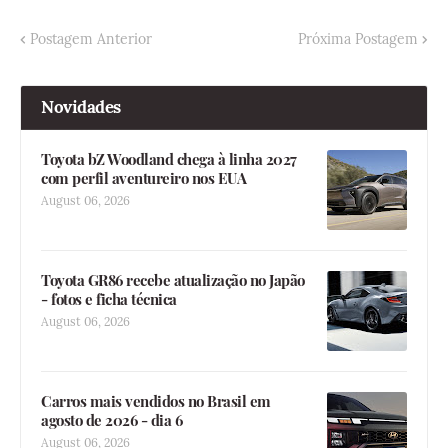
Postagem Anterior
Próxima Postagem
Novidades
Toyota bZ Woodland chega à linha 2027
com perfil aventureiro nos EUA
August 06, 2026
Toyota GR86 recebe atualização no Japão
- fotos e ficha técnica
August 06, 2026
Carros mais vendidos no Brasil em
agosto de 2026 - dia 6
August 06, 2026