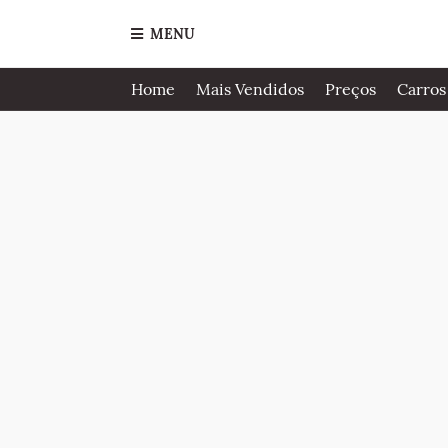
MENU
Home
Mais Vendidos
Preços
Carros