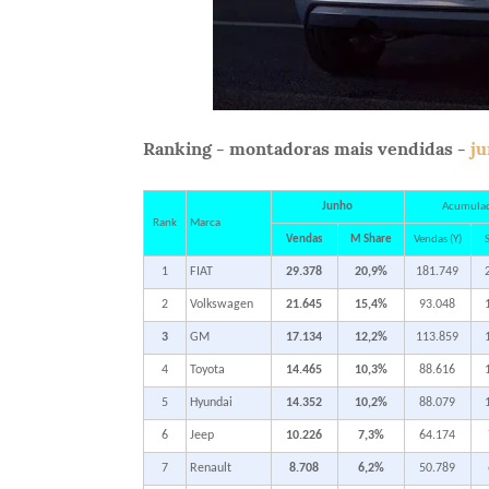
Ranking - montadoras mais vendidas -
j
Junho
Acumula
Rank
Marca
Vendas
M Share
Vendas (Y)
S
1
FIAT
29.378
20,9%
181.749
2
Volkswagen
21.645
15,4%
93.048
3
GM
17.134
12,2%
113.859
4
Toyota
14.465
10,3%
88.616
5
Hyundai
14.352
10,2%
88.079
6
Jeep
10.226
7,3%
64.174
7
Renault
8.708
6,2%
50.789