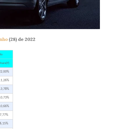
unho
(28) de 2022
do
hare(Y)
22,00%
11,26%
13,78%
10,73%
10,66%
7,77%
6,15%