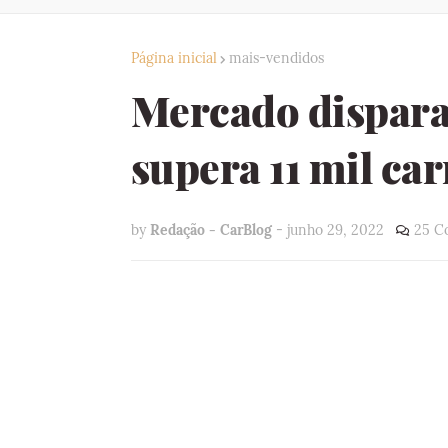
Página inicial
mais-vendidos
Mercado dispara 
supera 11 mil ca
by
Redação - CarBlog
-
junho 29, 2022
25 C