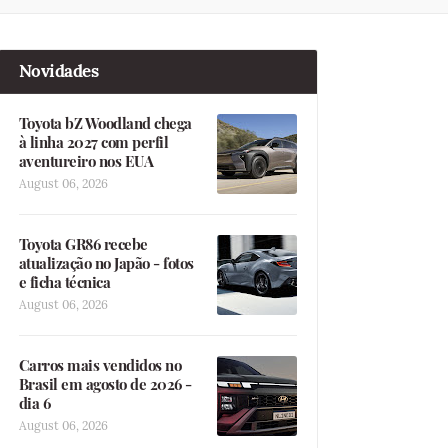
Novidades
Toyota bZ Woodland chega
à linha 2027 com perfil
aventureiro nos EUA
August 06, 2026
Toyota GR86 recebe
atualização no Japão - fotos
e ficha técnica
August 06, 2026
Carros mais vendidos no
Brasil em agosto de 2026 -
dia 6
August 06, 2026