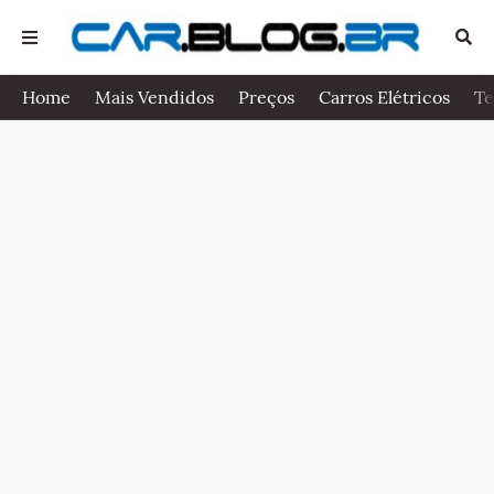
Home
Mais Vendidos
Preços
Carros Elétricos
Te