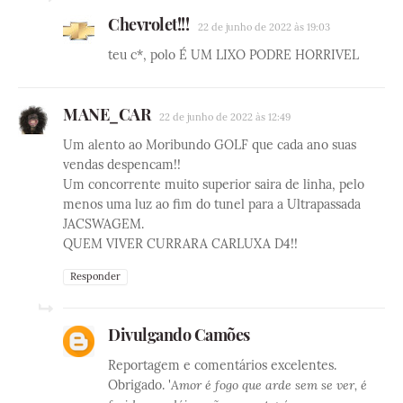
Chevrolet!!!
22 de junho de 2022 às 19:03
teu c*, polo É UM LIXO PODRE HORRIVEL
MANE_CAR
22 de junho de 2022 às 12:49
Um alento ao Moribundo GOLF que cada ano suas
vendas despencam!!
Um concorrente muito superior saira de linha, pelo
menos uma luz ao fim do tunel para a Ultrapassada
JACSWAGEM.
QUEM VIVER CURRARA CARLUXA D4!!
Responder
Divulgando Camões
Reportagem e comentários excelentes.
Obrigado. '
Amor é fogo que arde sem se ver, é