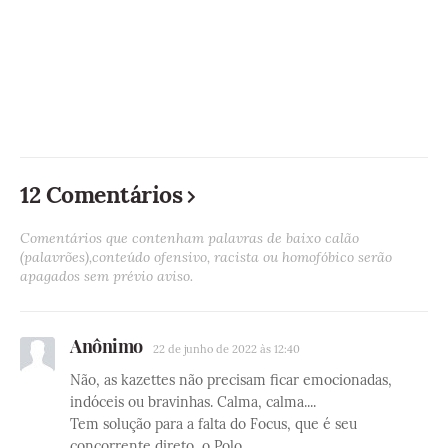
12 Comentários
Comentários que contenham palavras de baixo calão
(palavrões),conteúdo ofensivo, racista ou homofóbico serão
apagados sem prévio aviso.
Anônimo
22 de junho de 2022 às 12:40
Não, as kazettes não precisam ficar emocionadas,
indóceis ou bravinhas. Calma, calma....
Tem solução para a falta do Focus, que é seu
concorrente direto, o Polo.