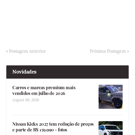
Postagem Anterior
Próxima Postagem
Novidades
Carros e marcas premium mais
vendidos em julho de 2026
August 06, 2026
Nissan Kicks 2027 tem redução de preços
e parte de R$ 159.990 - fotos