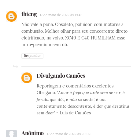
thieng
17 de maio de 2022 às 19:42
Não vale a pena. Obsoleto, poluidor, com motores a
combustão. Melhor olhar para seu concorrente direto
eletrificado, na volvo. XC40 E C40 HUMILHAM esse
infra-premium sem dó.
Responder
Divulgando Camões
Reportagem e comentários excelentes.
Obrigado. '
Amor é fogo que arde sem se ver, é
ferida que dói, e não se sente; é um
contentamento descontente, é dor que desatina
sem doer'
- Luis de Camões
Anônimo
17 de maio de 2022 às 20:02