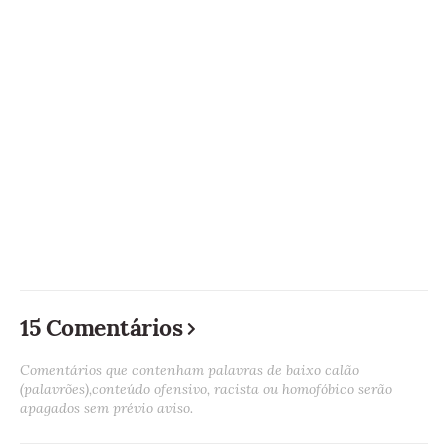
15 Comentários
Comentários que contenham palavras de baixo calão
(palavrões),conteúdo ofensivo, racista ou homofóbico serão
apagados sem prévio aviso.