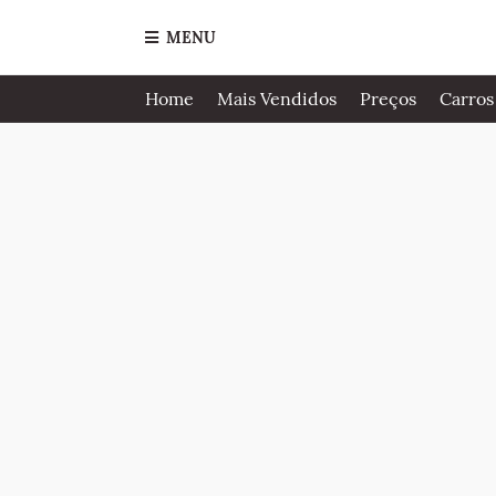
MENU
Home
Mais Vendidos
Preços
Carros