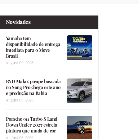
Novidades
Yamaha tem
disponibilidade de entrega
imediata para o Move
Brasil
August 09, 2026
BYD Mako: picape baseada
no Song Pro chega este ano
e produção na Bahia
August 08, 2026
Porsche 911 Turbo S Land
Down Under 2027 estreia
pintura que muda de cor
August 08, 2026