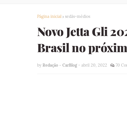
Página inicial
sedãs-médios
Novo Jetta Gli 2
Brasil no próximo
by
Redação - CarBlog
-
abril 20, 2022
70 Co