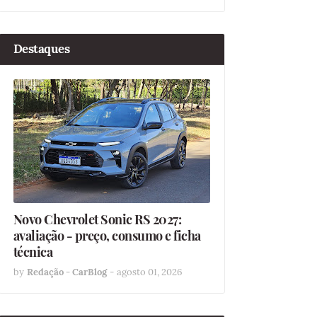
Destaques
Novo Chevrolet Sonic RS 2027:
avaliação - preço, consumo e ficha
técnica
by
Redação - CarBlog
-
agosto 01, 2026