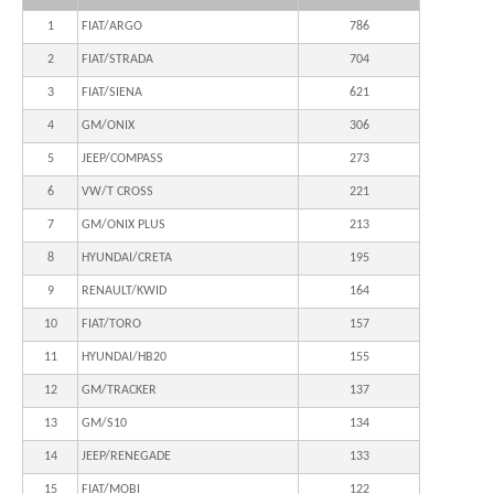
1
FIAT/ARGO
786
2
FIAT/STRADA
704
3
FIAT/SIENA
621
4
GM/ONIX
306
5
JEEP/COMPASS
273
6
VW/T CROSS
221
7
GM/ONIX PLUS
213
8
HYUNDAI/CRETA
195
9
RENAULT/KWID
164
10
FIAT/TORO
157
11
HYUNDAI/HB20
155
12
GM/TRACKER
137
13
GM/S10
134
14
JEEP/RENEGADE
133
15
FIAT/MOBI
122