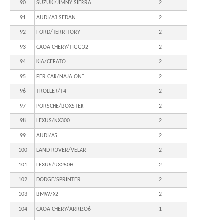
90
SUZUKI/JIMNY SIERRA
2
91
AUDI/A3 SEDAN
2
92
FORD/TERRITORY
2
93
CAOA CHERY/TIGGO2
2
94
KIA/CERATO
2
95
FER CAR/NAJA ONE
2
96
TROLLER/T4
2
97
PORSCHE/BOXSTER
2
98
LEXUS/NX300
2
99
AUDI/A5
2
100
LAND ROVER/VELAR
2
101
LEXUS/UX250H
2
102
DODGE/SPRINTER
2
103
BMW/X2
2
104
CAOA CHERY/ARRIZO6
1