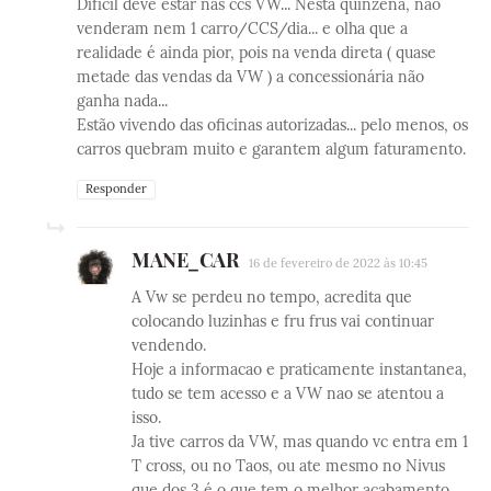
Difícil deve estar nas ccs VW... Nesta quinzena, não
venderam nem 1 carro/CCS/dia... e olha que a
realidade é ainda pior, pois na venda direta ( quase
metade das vendas da VW ) a concessionária não
ganha nada...
Estão vivendo das oficinas autorizadas... pelo menos, os
carros quebram muito e garantem algum faturamento.
Responder
MANE_CAR
16 de fevereiro de 2022 às 10:45
A Vw se perdeu no tempo, acredita que
colocando luzinhas e fru frus vai continuar
vendendo.
Hoje a informacao e praticamente instantanea,
tudo se tem acesso e a VW nao se atentou a
isso.
Ja tive carros da VW, mas quando vc entra em 1
T cross, ou no Taos, ou ate mesmo no Nivus
que dos 3 é o que tem o melhor acabamento