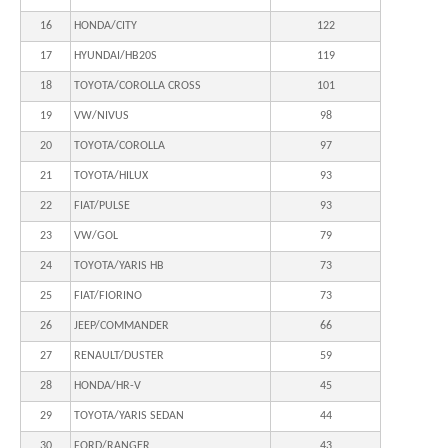
16
HONDA/CITY
122
17
HYUNDAI/HB20S
119
18
TOYOTA/COROLLA CROSS
101
19
VW/NIVUS
98
20
TOYOTA/COROLLA
97
21
TOYOTA/HILUX
93
22
FIAT/PULSE
93
23
VW/GOL
79
24
TOYOTA/YARIS HB
73
25
FIAT/FIORINO
73
26
JEEP/COMMANDER
66
27
RENAULT/DUSTER
59
28
HONDA/HR-V
45
29
TOYOTA/YARIS SEDAN
44
30
FORD/RANGER
43