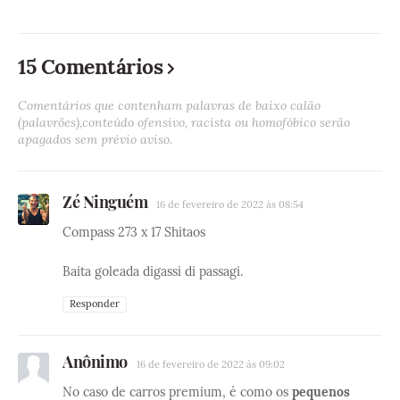
15 Comentários
Comentários que contenham palavras de baixo calão
(palavrões),conteúdo ofensivo, racista ou homofóbico serão
apagados sem prévio aviso.
Zé Ninguém
16 de fevereiro de 2022 às 08:54
Compass 273 x 17 Shitaos
Baita goleada digassi di passagi.
Responder
Anônimo
16 de fevereiro de 2022 às 09:02
No caso de carros premium, é como os
pequenos