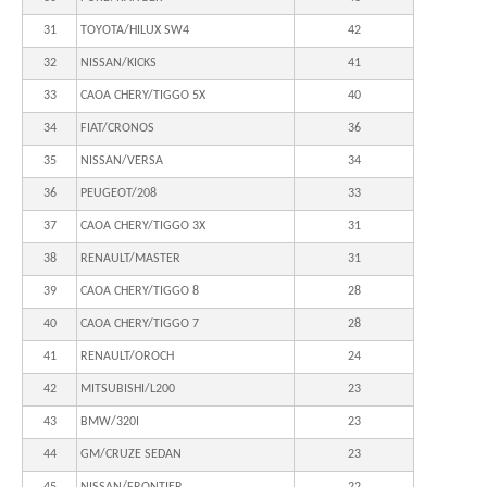
31
TOYOTA/HILUX SW4
42
32
NISSAN/KICKS
41
33
CAOA CHERY/TIGGO 5X
40
34
FIAT/CRONOS
36
35
NISSAN/VERSA
34
36
PEUGEOT/208
33
37
CAOA CHERY/TIGGO 3X
31
38
RENAULT/MASTER
31
39
CAOA CHERY/TIGGO 8
28
40
CAOA CHERY/TIGGO 7
28
41
RENAULT/OROCH
24
42
MITSUBISHI/L200
23
43
BMW/320I
23
44
GM/CRUZE SEDAN
23