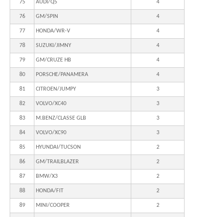
75
AUDI/Q5
4
76
GM/SPIN
4
77
HONDA/WR-V
4
78
SUZUKI/JIMNY
4
79
GM/CRUZE HB
4
80
PORSCHE/PANAMERA
4
81
CITROEN/JUMPY
3
82
VOLVO/XC40
3
83
M.BENZ/CLASSE GLB
3
84
VOLVO/XC90
3
85
HYUNDAI/TUCSON
2
86
GM/TRAILBLAZER
2
87
BMW/X3
2
88
HONDA/FIT
2
89
MINI/COOPER
2