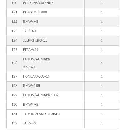
120
PORSCHE/CAYENNE
1
121
PEUGEOT/3008
1
122
BMW/M3
1
123
JAC/T40
1
124
JEEP/CHEROKEE
1
125
EFFA/V25
1
FOTON/AUMARK
126
1
3.5-14DT
127
HONDA/ACCORD
1
128
BMW/218I
1
129
FOTON/AUMARK 1039
1
130
BMW/M2
1
131
TOYOTA/LAND CRUISER
1
132
JAC/v260
1