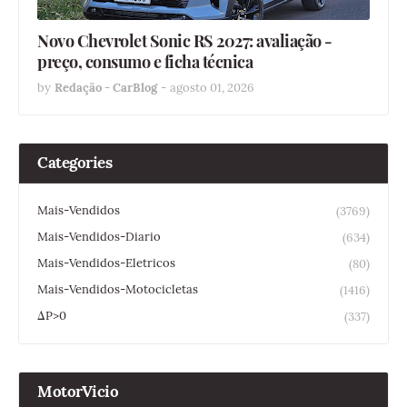
Novo Chevrolet Sonic RS 2027: avaliação -
preço, consumo e ficha técnica
by
Redação - CarBlog
-
agosto 01, 2026
Categories
Mais-Vendidos
(3769)
Mais-Vendidos-Diario
(634)
Mais-Vendidos-Eletricos
(80)
Mais-Vendidos-Motocicletas
(1416)
ΔP>0
(337)
MotorVicio