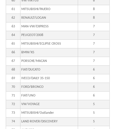
60
VW/VIRTUS
8
61
MITSUBISHI/PAJERO
8
62
RENAULT/LOGAN
8
63
MAN-VW/EXPRESS
7
64
PEUGEOT/2008
7
65
MITSUBISHI/ECLIPSE CROSS
7
66
BMW/X5
7
67
PORSCHE/MACAN
7
68
FIAT/DUCATO
6
69
IVECO/DAILY 35-150
6
70
FORD/BRONCO
6
71
FIAT/UNO
6
72
VW/VOYAGE
5
73
MITSUBISHI/Outlander
5
74
LAND ROVER/DISCOVERY
5