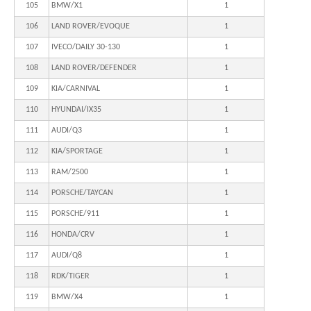
105
BMW/X1
1
106
LAND ROVER/EVOQUE
1
107
IVECO/DAILY 30-130
1
108
LAND ROVER/DEFENDER
1
109
KIA/CARNIVAL
1
110
HYUNDAI/IX35
1
111
AUDI/Q3
1
112
KIA/SPORTAGE
1
113
RAM/2500
1
114
PORSCHE/TAYCAN
1
115
PORSCHE/911
1
116
HONDA/CRV
1
117
AUDI/Q8
1
118
RDK/TIGER
1
119
BMW/X4
1