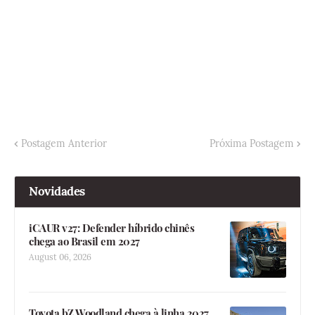
Postagem Anterior
Próxima Postagem
Novidades
iCAUR v27: Defender híbrido chinês
chega ao Brasil em 2027
August 06, 2026
Toyota bZ Woodland chega à linha 2027