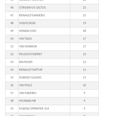
45
NISSAN/FRONTIER
22
46
CITROEN/C4 CACTUS
21
47
RENAULT/SANDERO
21
48
VOLVO/XC60
19
49
HONDA/CIVIC
18
50
VW/TAOS
17
51
VW/AMAROK
17
52
PEUGEOT/EXPERT
12
53
KIA/K2500
12
54
RENAULT/CAPTUR
11
55
M.BENZ/CLASSEC
11
56
VW/POLO
10
57
VW/SAVEIRO
9
58
HYUNDAI/HR
9
59
M.BENZ/SPRINTER 314
9