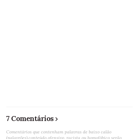
7 Comentários
Comentários que contenham palavras de baixo calão
(palavrões),conteúdo ofensivo, racista ou homofóbico serão