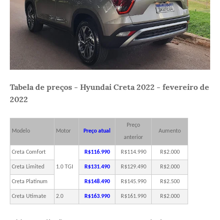
Tabela de preços - Hyundai Creta 2022 - fevereiro de
2022
Preço
Modelo
Motor
Preço atual
Aumento
anterior
Creta Comfort
R$116.990
R$114.990
R$2.000
Creta Limited
1.0 TGI
R$131.490
R$129.490
R$2.000
Creta Platinum
R$148.490
R$145.990
R$2.500
Creta Utimate
2.0
R$163.990
R$161.990
R$2.000