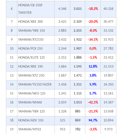
HONDA/CB 250F
6
4.346
3.021
-18,2%
40.326
TWISTER
7
HONDA/XRE 300
3.425
2.329
-20,0%
30.477
8
YAMAHA/YBR 150
2.883
2.255
-8,0%
31.532
9
YAMAHA/XTZ150
3.432
1.922
-34,1%
31.923
10
HONDA/PCX 150
2.244
1.907
0,0%
27.782
11
HONDA/ELITE 125
2.252
1.886
-1,5%
21.412
12
HONDA/XRE 190
1.664
1.595
12,8%
21.553
13
YAMAHA/XTZ 250
1.667
1.471
3,8%
19.807
14
YAMAHA/YS150 FAZER
1.456
1.311
5,9%
16.350
15
YAMAHA/NEO 125
1.241
1.115
5,7%
13.161
16
YAMAHA/NMAX
2.059
1.013
-42,1%
19.367
17
YAMAHA/YBR 125
1.326
885
-21,5%
13.058
18
HONDA/ADV 150
525
869
94,7%
10.894
19
YAMAHA/MT03
953
782
-3,5%
9.973