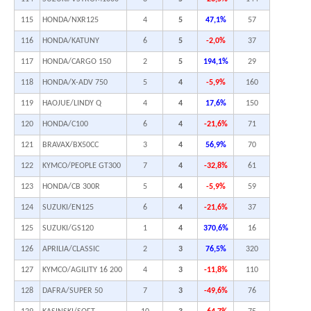
115
HONDA/NXR125
4
5
47,1%
57
116
HONDA/KATUNY
6
5
-2,0%
37
117
HONDA/CARGO 150
2
5
194,1%
29
118
HONDA/X-ADV 750
5
4
-5,9%
160
119
HAOJUE/LINDY Q
4
4
17,6%
150
120
HONDA/C100
6
4
-21,6%
71
121
BRAVAX/BX50CC
3
4
56,9%
70
122
KYMCO/PEOPLE GT300
7
4
-32,8%
61
123
HONDA/CB 300R
5
4
-5,9%
59
124
SUZUKI/EN125
6
4
-21,6%
37
125
SUZUKI/GS120
1
4
370,6%
16
126
APRILIA/CLASSIC
2
3
76,5%
320
127
KYMCO/AGILITY 16 200
4
3
-11,8%
110
128
DAFRA/SUPER 50
7
3
-49,6%
76