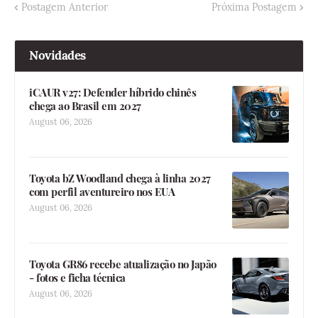
Postagem Anterior
Próxima Postagem
Novidades
iCAUR v27: Defender híbrido chinês
chega ao Brasil em 2027
August 06, 2026
Toyota bZ Woodland chega à linha 2027
com perfil aventureiro nos EUA
August 06, 2026
Toyota GR86 recebe atualização no Japão
- fotos e ficha técnica
August 06, 2026