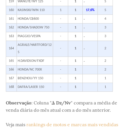
-
159
WANGYE/WY 125
-
1
5
160
KASINSKI/WIN 110
1
1
17,6%
5
-
161
HONDA/CB600
-
1
4
-
162
HONDA/SHADOW 750
-
1
3
-
163
PIAGGIO/VESPA
-
1
3
AGRALE/HARTFORD/12
-
164
-
1
2
5
-
165
H.DAVIDSON/FXDF
-
1
2
166
HONDA/NC 700X
-
1
2
167
BENZHOU/YY 150
-
1
1
168
DAFRA/LASER 150
-
1
1
Observação
: Coluna "
Δ Dz/Nv
" compara a média de
venda diária do mês atual com a do mês anterior.
Veja mais
rankings de motos e marcas mais vendidas