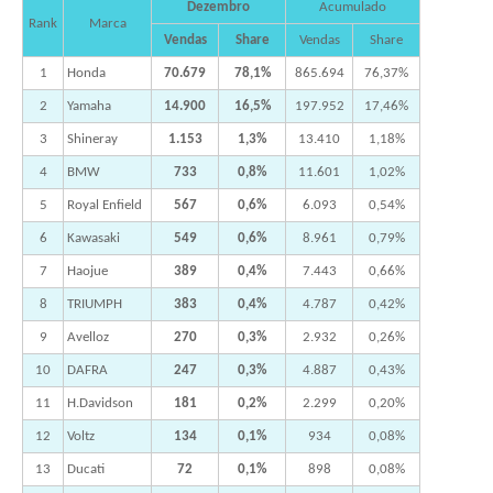
Dezembro
Acumulado
Rank
Marca
Vendas
Share
Vendas
Share
1
Honda
70.679
78,1%
865.694
76,37%
2
Yamaha
14.900
16,5%
197.952
17,46%
3
Shineray
1.153
1,3%
13.410
1,18%
4
BMW
733
0,8%
11.601
1,02%
5
Royal Enfield
567
0,6%
6.093
0,54%
6
Kawasaki
549
0,6%
8.961
0,79%
7
Haojue
389
0,4%
7.443
0,66%
8
TRIUMPH
383
0,4%
4.787
0,42%
9
Avelloz
270
0,3%
2.932
0,26%
10
DAFRA
247
0,3%
4.887
0,43%
11
H.Davidson
181
0,2%
2.299
0,20%
12
Voltz
134
0,1%
934
0,08%
13
Ducati
72
0,1%
898
0,08%