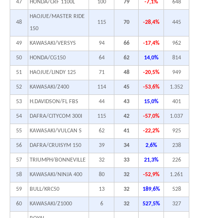
47
HONDA/CRF 1100L
100
79
-7,1%
648
HAOJUE/MASTER RIDE
48
115
70
-28,4%
445
150
49
KAWASAKI/VERSYS
94
66
-17,4%
962
50
HONDA/CG150
64
62
14,0%
814
51
HAOJUE/LINDY 125
71
48
-20,5%
949
52
KAWASAKI/Z400
114
45
-53,6%
1.352
53
H.DAVIDSON/FL FBS
44
43
15,0%
401
54
DAFRA/CITYCOM 300I
115
42
-57,0%
1.037
55
KAWASAKI/VULCAN S
62
41
-22,2%
925
56
DAFRA/CRUISYM 150
39
34
2,6%
238
57
TRIUMPH/BONNEVILLE
32
33
21,3%
226
58
KAWASAKI/NINJA 400
80
32
-52,9%
1.261
59
BULL/KRC50
13
32
189,6%
528
60
KAWASAKI/Z1000
6
32
527,5%
327