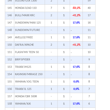
144
SUZUKI/GSX 1300
2
1
59
145
HONDA/LEAD 110
7
1
-83,2%
40
146
BULL/MAXX KRC
2
1
-41,2%
17
147
SUNDOWN/MAX 125
1
1
17,6%
16
-
148
SUNDOWN/FUTURE
-
1
11
149
AVELLOZ/FREE
1
1
17,6%
11
150
DAFRA/APACHE
2
1
-41,2%
10
-
151
FLASH/MV TEEN 50
-
1
10
-
152
BRP/SPYDER
-
1
9
153
TRAXX/JH125
1
1
17,6%
8
-
154
KASINSKI/MIRAGE 250
-
1
8
155
YAMAHA/JOG TEEN
1
1
0,0%
8
156
TRAXX/JL 125
1
1
0,0%
7
-
157
HONDA/CBR 500R
-
1
7
158
YAMAHA/XJ6
1
1
17,6%
6