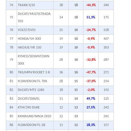
74
TRAXX/JL50
38
18
-44,3%
340
DUCATI/MULTISTRADA
75
14
18
51,3%
175
950
76
VOLTZ/EV01
25
16
-24,7%
558
77
HONDA/SH 300i
19
16
-0,9%
407
78
HAOJUE/VR 150
19
16
-0,9%
303
KYMCO/DOWNTOWN
79
28
16
-32,8%
287
300I
80
TRIUMPH/ROCKET 3 R
36
16
-47,7%
271
81
H.DAVIDSON/FL TRK
28
15
-37,0%
254
82
DUCATI/MTS 1260
18
15
-2,0%
192
83
DUCATI/DIAVEL
11
14
49,7%
125
84
KTM/390 DUKE
12
13
27,5%
242
85
KAWASAKI/NINJA ZX10
12
13
241
86
H.DAVIDSON/FL SB
11
12
28,3%
157