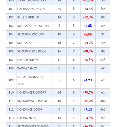
100
H.DAVIDSON/FX BRS
18
9
-41,2%
98
101
DAFRA/APACHE 200
35
8
-73,1%
656
102
BULL/SPIRIT 50
14
8
-32,8%
182
103
SOUSA/AS 150 STREET
8
8
17,6%
126
104
SUZUKI/GSXR1000
10
8
-5,9%
92
105
SOUSA/AS 110
18
7
-54,2%
226
106
SUZUKI/GSX S1000A
16
7
-48,5%
182
107
HAOJUE/DR160
11
6
-35,8%
348
108
KAWASAKI/ZX
6
6
69
DUCATI/MONSTER
109
5
6
41,2%
62
1200
110
HONDA/CBR 1000RR
24
6
-70,6%
61
111
SUZUKI/VSTROM650
10
5
-41,2%
482
112
HONDA/CB 1000R
4
5
47,1%
462
113
DAFRA/ZIG 50
13
5
-54,8%
158
114
SUZUKI/VSTROM1000
8
5
-26,5%
144