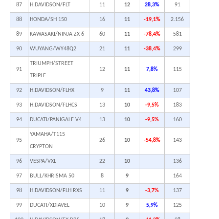
87
H.DAVIDSON/FLT
11
12
28,3%
91
88
HONDA/SH 150
16
11
-19,1%
2.156
89
KAWASAKI/NINJA ZX 6
60
11
-78,4%
581
90
WUYANG/WY48Q2
21
11
-38,4%
299
TRIUMPH/STREET
91
12
11
7,8%
115
TRIPLE
92
H.DAVIDSON/FLHX
9
11
43,8%
107
93
H.DAVIDSON/FLHCS
13
10
-9,5%
183
94
DUCATI/PANIGALE V4
13
10
-9,5%
160
YAMAHA/T115
95
26
10
-54,8%
143
CRYPTON
96
VESPA/VXL
22
10
136
97
BULL/KHRISMA 50
8
9
164
98
H.DAVIDSON/FLH RXS
11
9
-3,7%
137
99
DUCATI/XDIAVEL
10
9
5,9%
125