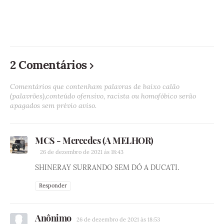
2 Comentários
Comentários que contenham palavras de baixo calão
(palavrões),conteúdo ofensivo, racista ou homofóbico serão
apagados sem prévio aviso.
MCS - Mercedes (A MELHOR)
26 de dezembro de 2021 às 18:43
SHINERAY SURRANDO SEM DÓ A DUCATI.
Responder
Anônimo
26 de dezembro de 2021 às 18:53