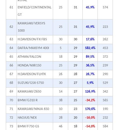
ROYAL
61
ENFIELD/CONTINENTAL
25
31
45,9%
574
GT
KAWASAKI/VERSYS
62
25
31
45,9%
223
1000
63
H.DAVIDSON/FX FBS
30
30
17,6%
262
64
DAFRA/MAXSYM 400I
5
29
582,4%
453
65
ATMAN/FALCON
18
29
89,5%
372
66
HONDA/NXR150
25
29
36,5%
239
67
H.DAVIDSON/FLHTK
26
28
26,7%
290
68
SUZUKI/GSX-S750
30
27
5,9%
529
69
KAWASAKI/Z650
14
27
126,9%
342
70
BMW/G310 R
38
25
-34,2%
565
71
KAWASAKI/NINJA 650
10
23
170,6%
190
72
HAOJUE/NEX
28
20
-16,0%
232
73
BMW/F750 GS
46
18
-54,0%
584