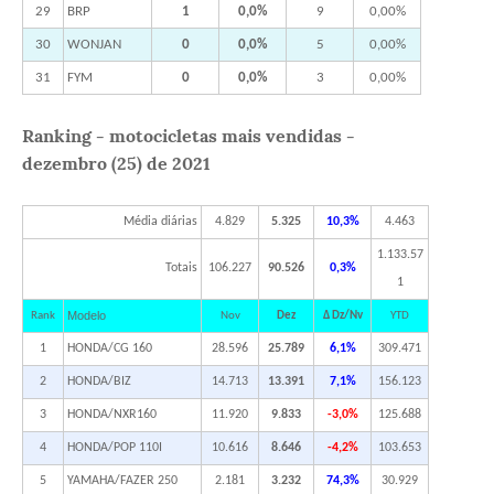
29
BRP
1
0,0%
9
0,00%
30
WONJAN
0
0,0%
5
0,00%
31
FYM
0
0,0%
3
0,00%
Ranking - motocicletas mais vendidas -
dezembro (25) de 2021
Média diárias
4.829
5.325
10,3%
4.463
1.133.57
Totais
106.227
90.526
0,3%
1
Modelo
Rank
Nov
Dez
Δ Dz/Nv
YTD
1
HONDA/CG 160
28.596
25.789
6,1%
309.471
2
HONDA/BIZ
14.713
13.391
7,1%
156.123
3
HONDA/NXR160
11.920
9.833
-3,0%
125.688
4
HONDA/POP 110I
10.616
8.646
-4,2%
103.653
5
YAMAHA/FAZER 250
2.181
3.232
74,3%
30.929