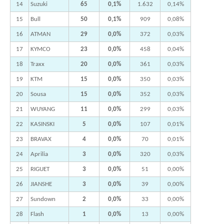
14
Suzuki
65
0,1%
1.632
0,14%
15
Bull
50
0,1%
909
0,08%
16
ATMAN
29
0,0%
372
0,03%
17
KYMCO
23
0,0%
458
0,04%
18
Traxx
20
0,0%
361
0,03%
19
KTM
15
0,0%
350
0,03%
20
Sousa
15
0,0%
352
0,03%
21
WUYANG
11
0,0%
299
0,03%
22
KASINSKI
5
0,0%
107
0,01%
23
BRAVAX
4
0,0%
70
0,01%
24
Aprilia
3
0,0%
320
0,03%
25
RIGUET
3
0,0%
51
0,00%
26
JIANSHE
3
0,0%
39
0,00%
27
Sundown
2
0,0%
33
0,00%
28
Flash
1
0,0%
13
0,00%