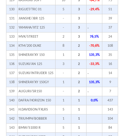
129
KASINSKI/SOFT
10
3
-64,7%
75
130
RIGUET/TRC 01
5
3
-29,4%
51
131
JIANSHE/JBR 125
-
3
39
-
132
YAMAHA/XTZ 125
-
3
37
133
MVK/STREET
2
3
76,5%
24
134
KTM/200 DUKE
8
2
-70,6%
108
135
SHINERAY/XY 150
1
2
135,3%
35
136
SUZUKI/AN 125
3
2
-33,3%
16
-
137
SUZUKI/INTRUDER 125
-
2
14
138
SHINERAY/XY 150GY
1
2
135,3%
9
-
139
AUGURI/SR150
-
2
7
140
DAFRA/HORIZON 150
1
1
0,0%
437
141
H.DAVIDSON/FXLRS
5
1
143
142
TRIUMPH/BOBBER
1
1
104
143
BMW/S1000 R
5
1
84