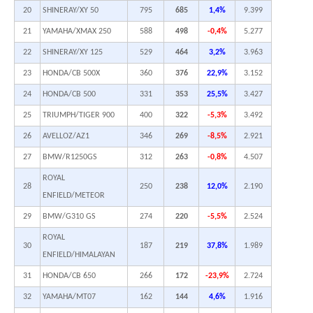
20
SHINERAY/XY 50
795
685
1,4%
9.399
21
YAMAHA/XMAX 250
588
498
-0,4%
5.277
22
SHINERAY/XY 125
529
464
3,2%
3.963
23
HONDA/CB 500X
360
376
22,9%
3.152
24
HONDA/CB 500
331
353
25,5%
3.427
25
TRIUMPH/TIGER 900
400
322
-5,3%
3.492
26
AVELLOZ/AZ1
346
269
-8,5%
2.921
27
BMW/R1250GS
312
263
-0,8%
4.507
ROYAL
28
250
238
12,0%
2.190
ENFIELD/METEOR
29
BMW/G310 GS
274
220
-5,5%
2.524
ROYAL
30
187
219
37,8%
1.989
ENFIELD/HIMALAYAN
31
HONDA/CB 650
266
172
-23,9%
2.724
32
YAMAHA/MT07
162
144
4,6%
1.916