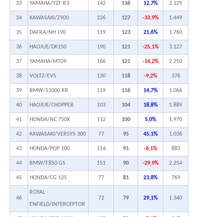
33
YAMAHA/YZF R3
142
136
12,7%
2.129
34
KAWASAKI/Z900
226
127
-33,9%
1.449
35
DAFRA/NH 190
119
123
21,6%
1.760
36
HAOJUE/DK150
190
121
-25,1%
3.127
37
YAMAHA/MT09
166
121
-14,2%
2.250
38
VOLTZ/EVS
130
118
-9,2%
376
39
BMW/S1000 RR
119
116
14,7%
1.066
40
HAOJUE/CHOPPER
103
104
18,8%
1.889
41
HONDA/NC 750X
112
100
5,0%
1.970
42
KAWASAKI/VERSYS 300
77
95
45,1%
1.036
43
HONDA/POP 100
114
91
-6,1%
883
44
BMW/F850 GS
151
90
-29,9%
2.254
45
HONDA/CG 125
77
81
23,8%
769
ROYAL
46
72
79
29,1%
1.340
ENFIELD/INTERCEPTOR