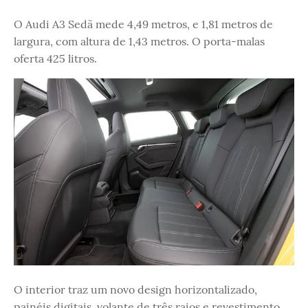
O Audi A3 Sedã mede 4,49 metros, e 1,81 metros de
largura, com altura de 1,43 metros. O porta-malas
oferta 425 litros.
O interior traz um novo design horizontalizado,
painéis digitais, volante de três raios e revestimento