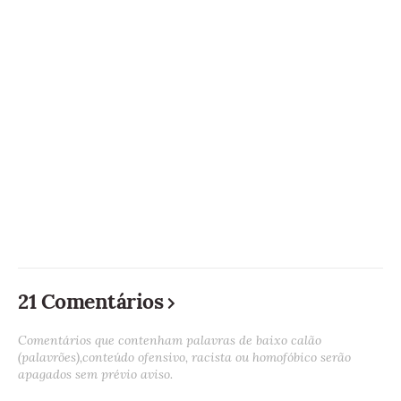
21 Comentários
Comentários que contenham palavras de baixo calão
(palavrões),conteúdo ofensivo, racista ou homofóbico serão
apagados sem prévio aviso.