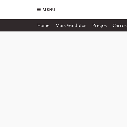
MENU
Home
Mais Vendidos
Preços
Carros