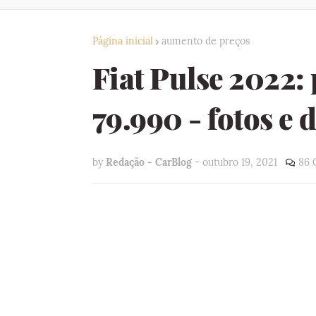
Página inicial
aumento de preços
Fiat Pulse 2022:
79.990 - fotos e 
by
Redação - CarBlog
-
outubro 19, 2021
86 