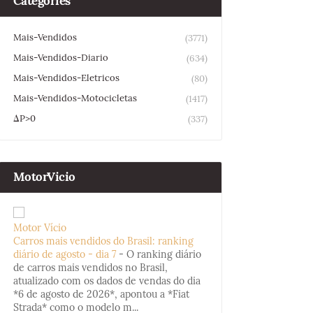
Categories
Mais-Vendidos
(3771)
Mais-Vendidos-Diario
(634)
Mais-Vendidos-Eletricos
(80)
Mais-Vendidos-Motocicletas
(1417)
ΔP>0
(337)
MotorVicio
Motor Vício
Carros mais vendidos do Brasil: ranking
diário de agosto - dia 7
-
O ranking diário
de carros mais vendidos no Brasil,
atualizado com os dados de vendas do dia
*6 de agosto de 2026*, apontou a *Fiat
Strada* como o modelo m...