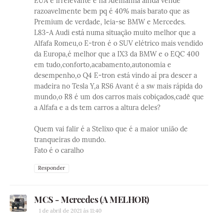
EUA é irrelevante e na Alemanha ainda vende
razoavelmente bem pq é 40% mais barato que as
Premium de verdade, leia-se BMW e Mercedes.
L83-A Audi está numa situação muito melhor que a
Alfafa Romeu,o E-tron é o SUV elétrico mais vendido
da Europa,é melhor que a IX3 da BMW e o EQC 400
em tudo,conforto,acabamento,autonomia e
desempenho,o Q4 E-tron está vindo aí pra descer a
madeira no Tesla Y,a RS6 Avant é a sw mais rápida do
mundo,o R8 é um dos carros mais cobiçados,cadê que
a Alfafa e a ds tem carros a altura deles?
Quem vai falir é a Stelixo que é a maior união de
tranqueiras do mundo.
Fato é o caralho
Responder
MCS - Mercedes (A MELHOR)
1 de abril de 2021 às 11:40