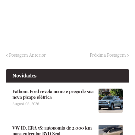
Postagem Anterior
Próxima Postagem
Novidades
Fathom: Ford revela nome e preço de sua
nova picape elétrica
August 08, 2026
VW ID. ERA 5S: autonomia de 2.000 km
para enfrentar BYD Seal