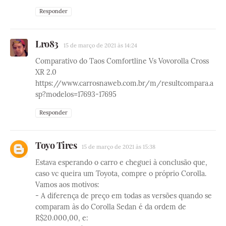
Responder
Lro83
15 de março de 2021 às 14:24
Comparativo do Taos Comfortline Vs Vovorolla Cross
XR 2.0
https://www.carrosnaweb.com.br/m/resultcompara.a
sp?modelos=17693-17695
Responder
Toyo Tires
15 de março de 2021 às 15:38
Estava esperando o carro e cheguei à conclusão que,
caso vc queira um Toyota, compre o próprio Corolla.
Vamos aos motivos:
- A diferença de preço em todas as versões quando se
comparam às do Corolla Sedan é da ordem de
R$20.000,00, e: