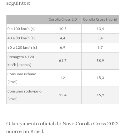
seguintes:
Corolla Cross 2.0
Corolla Cross Hybrid
0 a 100 km/h [s]
10,5
13,4
40 a 80 km/h [s]
4,4
5,4
80 a 120 km/h [s]
6,9
9,7
Frenagem a 120
61,7
58,9
km/h [metros]
Consumo urbano
12
18,3
[km/l]
Consumo rodoviário
15,4
16,9
[km/l]
O lançamento oficial do Novo Corolla Cross 2022
ocorre no Brasil.