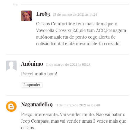
Lro83
15 de março de 2021 às 14:24
O Taos Comfortline tem mais itens que o
Vovorolla Cross xr 2.0,ele tem ACC,Frenagem
autônoma,alerta de ponto cego,alerta de
colisão frontal e até mesmo alerta cruzado.
Anônimo
11 de março de 2021 às 08:28
Preçol muito bom!
Responder
Naganadell19
11 de março de 2021 às 08:40
Preço interessante. Vai vender muito. Não vai bater o
Jeep Compass, mas vai vender umas 3 vezes mais que
o Taos.