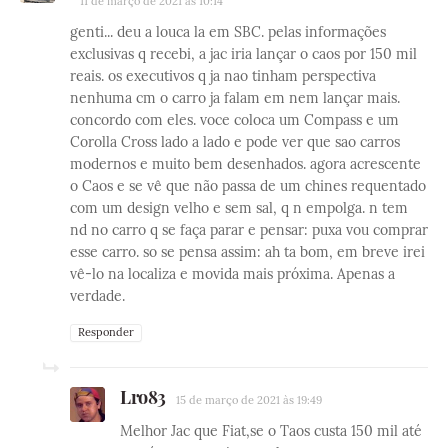
11 de março de 2021 às 10:14
genti... deu a louca la em SBC. pelas informações
exclusivas q recebi, a jac iria lançar o caos por 150 mil
reais. os executivos q ja nao tinham perspectiva
nenhuma cm o carro ja falam em nem lançar mais.
concordo com eles. voce coloca um Compass e um
Corolla Cross lado a lado e pode ver que sao carros
modernos e muito bem desenhados. agora acrescente
o Caos e se vê que não passa de um chines requentado
com um design velho e sem sal, q n empolga. n tem
nd no carro q se faça parar e pensar: puxa vou comprar
esse carro. so se pensa assim: ah ta bom, em breve irei
vê-lo na localiza e movida mais próxima. Apenas a
verdade.
Responder
Lro83
15 de março de 2021 às 19:49
Melhor Jac que Fiat,se o Taos custa 150 mil até